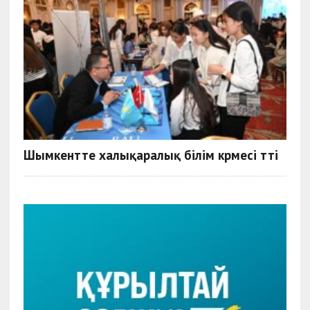
Шымкентте халықаралық білім көрмесі өтті