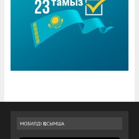
МОБИЛДІ ҚОСЫМША