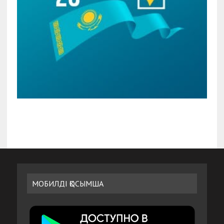
МОБИЛДІ ҚОСЫМША