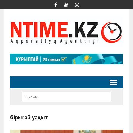
бірыңғай уақыт