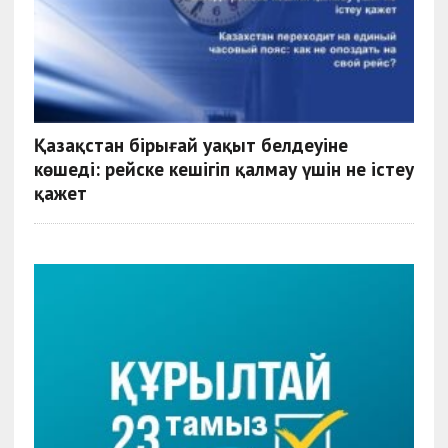
Қазақстан бірыңғай уақыт белдеуіне
көшеді: рейске кешігіп қалмау үшін не істеу
қажет