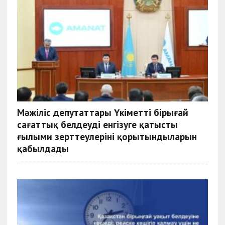
Мәжіліс депутаттары Үкіметтің бірыңғай
сағаттық белдеуді енгізуге қатысты
ғылыми зерттеулерінің қорытындыларын
қабылдады