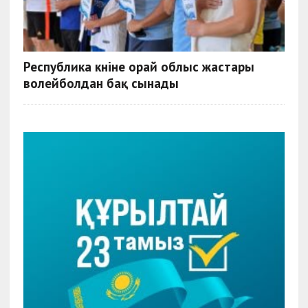
Республика күніне орай облыс жастары
волейболдан бақ сынады