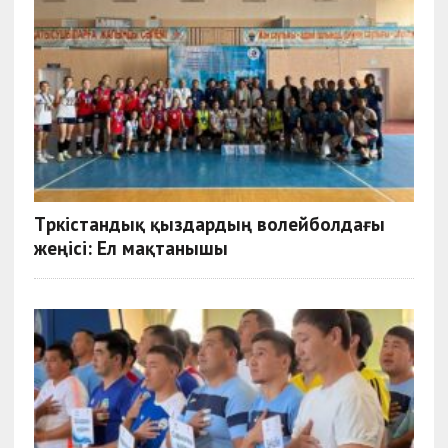
Түркістандық қыздардың волейболдағы
жеңісі: Ел мақтанышы