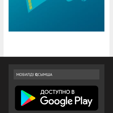
МОБИЛДІ ҚОСЫМША