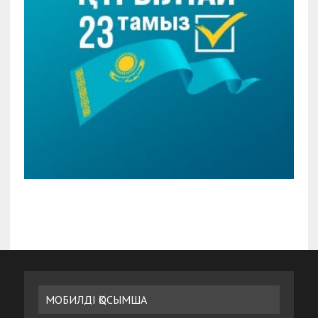
МОБИЛДІ ҚОСЫМША