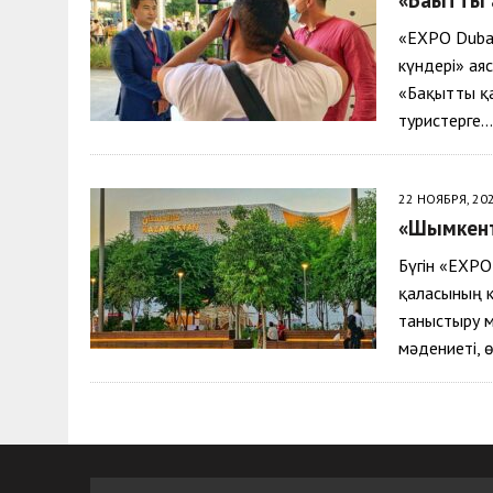
30 МАЯ, 2026
|
ТҮСІНДІРУ ЖҰМЫСТАРЫ ЖҮРГІЗІЛДІ
«EXPO Duba
күндері» ая
«Бақытты қа
туристерге…
22 НОЯБРЯ, 20
«Шымкент
Бүгін «EXPO
қаласының к
таныстыру 
мәдениеті, 