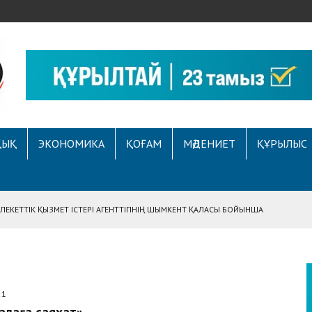
ҚЫҚ
ЭКОНОМИКА
ҚОҒАМ
МӘДЕНИЕТ
ҚҰРЫЛЫС
ЕКЕТТІК ҚЫЗМЕТ ІСТЕРІ АГЕНТТІГІНІҢ ШЫМКЕНТ ҚАЛАСЫ БОЙЫНША
АСЫНА ЖҮГІНГЕН АЗАМАТТЫҢ ҚҰҚЫҒЫ ҚАЛПЫНА КЕЛТІРІЛДІ
 АУҚЫМДЫ МЕРЕКЕЛІК ІС-ШАРА ӨТТІ
Е ҚҰҚЫҚТЫҚ САУАТТЫЛЫҚ МӘСЕЛЕЛЕРІ ТАЛҚЫЛАНДЫ
21
А СҰХБАТ БЕРІЛДІ
қалаға саяхат»