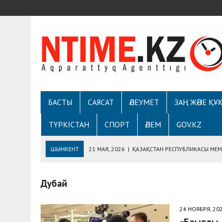
БАСТЫ
САЯСАТ
ӘЛЕУМЕТ
ЗАҢ ЖӘНЕ ҚҰ
ТҮРКІСТАН
СПОРТ
ӘЛЕМ
GOV.KZ
ШЫМКЕНТ
21 МАЯ, 2026
|
ҚАЗАҚСТАН РЕСПУБЛИКАСЫ МЕМЛ
ДЕПАРТАМЕНТІМЕН «EGOVKZBOT2.0» ПЛАТФОРМ
Дубай
7 МАЯ, 2026
|
ШЫМКЕНТТЕ ОТАН ҚОРҒАУШЫ КҮНІНЕ АРНАЛҒАН
5 МАЯ, 2026
|
ТҰРҒЫНДАРМЕН КЕЗДЕСУДЕ ҚАУІПСІЗДІК ЖӘН
24 НОЯБРЯ, 20
30 АПРЕЛЯ, 2026
|
«ONTUSTIK» ТЕЛЕАРНАСЫНЫҢ РАДИОСЫНД
«Бақытты 