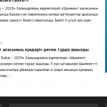
i – 2020» Халықаралық көрмесіндегі «Шымкент қаласының
сында Қазақстан павилонына келуші шетелдіктер арасында
лаға саяхат» билеті ойнатылды. Билетті ұтып алу үшін
21
 қаласының күндері» ресми түрде ашылды
 Dubai – 2020» Халықаралық көрмесінде «Шымкент
үндері» ресми түрде ашылды. 3 күн қатарынан Шымкентті
мақсатында ұйымдастырылған іс-шара аясында қаланың
өнері,…