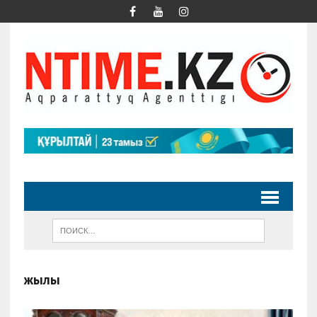
жылқы