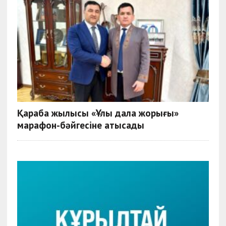
Қарабақ жылқысы «Ұлы дала жорығы»
марафон-бәйгесіне қатысады