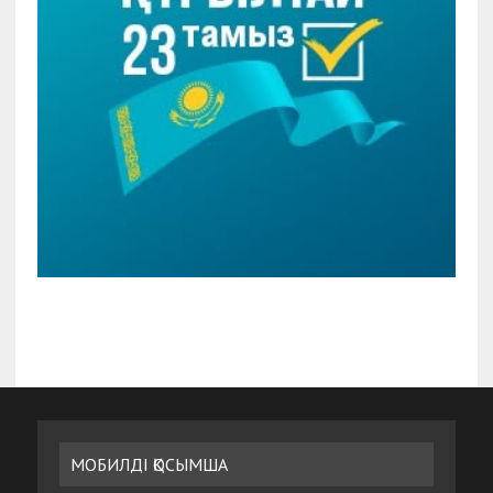
МОБИЛДІ ҚОСЫМША