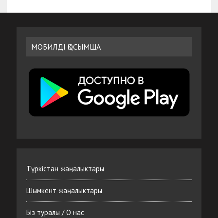
МОБИЛДІ ҚОСЫМША
Түркістан жаңалыктары
Шымкент жаңалыктары
Біз туралы / О нас