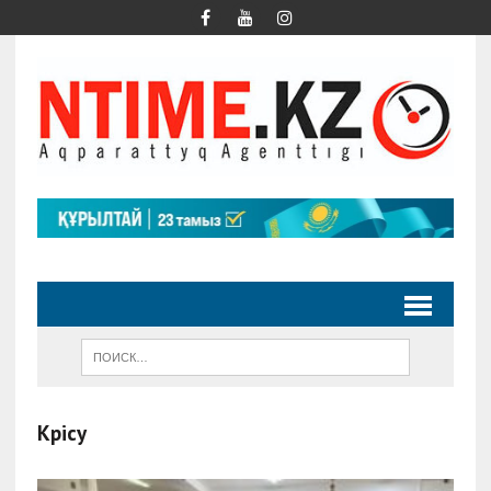
Көрісу