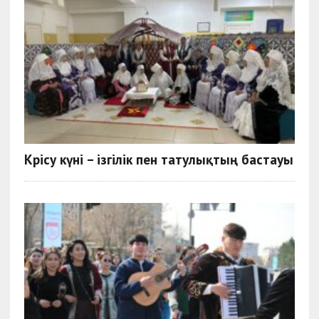
Көрісу күні – ізгілік пен татулықтың бастауы