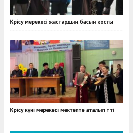
Көрісу мерекесі жастардың басын қосты
Көрісу күні мерекесі мектепте аталып өтті