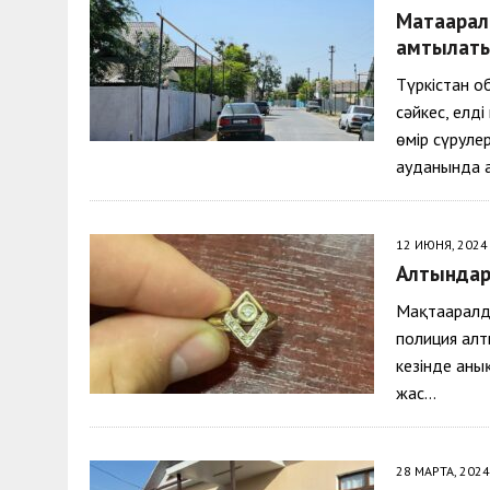
Мақтаарал
қамтылат
Түркістан 
сәйкес, елд
өмір сүруле
ауданында а
12 ИЮНЯ, 2024
Алтындард
Мақтааралды
полиция ал
кезінде анық
жас…
28 МАРТА, 2024