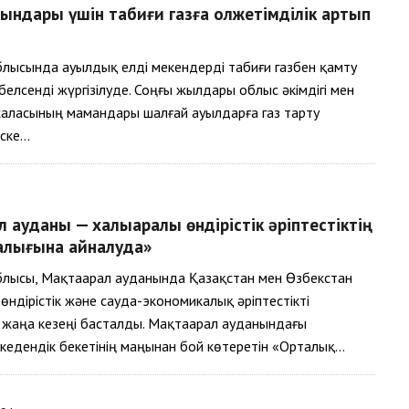
ындары үшін табиғи газға қолжетімділік артып
блысында ауылдық елді мекендерді табиғи газбен қамту
елсенді жүргізілуде. Соңғы жылдары облыс әкімдігі мен
саласының мамандары шалғай ауылдарға газ тарту
іске…
л ауданы — халықаралық өндірістік әріптестіктің
алығына айналуда»
блысы, Мақтаарал ауданында Қазақстан мен Өзбекстан
өндірістік және сауда-экономикалық әріптестікті
жаңа кезеңі басталды. Мақтаарал ауданындағы
кедендік бекетінің маңынан бой көтеретін «Орталық…