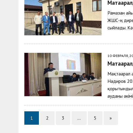
Мақтаарал
Рамазан айы
ЖШС-ң дире
сыйлады. Кә
10 ФЕВРАЛЯ, 2
Мақтаарал
Мақтаарал а
Надиров 20
қорытындыла
ауданы әкім
1
2
3
…
5
»