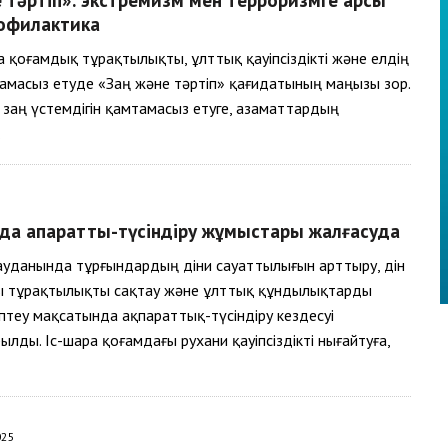
рофилактика
да қоғамдық тұрақтылықты, ұлттық қауіпсіздікті және елдің
мтамасыз етуде «Заң және тәртіп» қағидатының маңызы зор.
 заң үстемдігін қамтамасыз етуге, азаматтардың
…
да ақпараттық-түсіндіру жұмыстары жалғасуда
уданында тұрғындардың діни сауаттылығын арттыру, дін
ы тұрақтылықты сақтау және ұлттық құндылықтарды
іптеу мақсатында ақпараттық-түсіндіру кездесуі
лды. Іс-шара қоғамдағы рухани қауіпсіздікті нығайтуға,
025