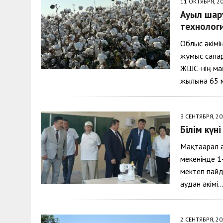
11 ОКТЯБРЯ, 2
Ауыл шар
технолог
Облыс әкім
жұмыс сапа
ЖШС-нің ма
жылына 65 
3 СЕНТЯБРЯ, 2
Білім күн
Мақтаарал а
мекенінде 1
мектеп пайд
аудан әкімі
2 СЕНТЯБРЯ, 2