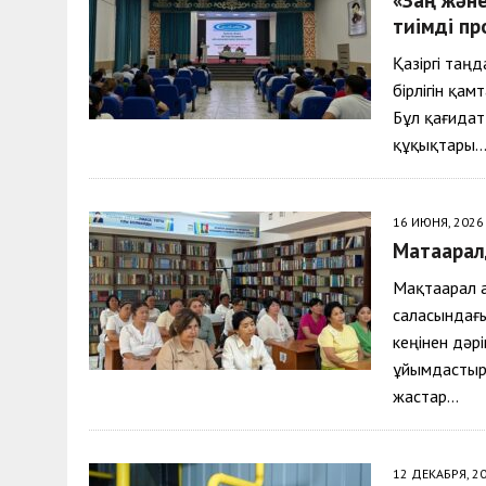
30 МАЯ, 2026
|
ТҮСІНДІРУ ЖҰМЫСТАРЫ ЖҮРГІЗІЛДІ
тиімді п
Қазіргі таң
бірлігін қа
Бұл қағидат
құқықтары
16 ИЮНЯ, 2026
Мақтаарал
Мақтаарал а
саласындағ
кеңінен дәр
ұйымдастыры
жастар…
12 ДЕКАБРЯ, 2