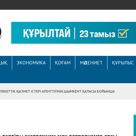
ҚЫҚ
ЭКОНОМИКА
ҚОҒАМ
МӘДЕНИЕТ
ҚҰРЫЛЫС
ЕКЕТТІК ҚЫЗМЕТ ІСТЕРІ АГЕНТТІГІНІҢ ШЫМКЕНТ ҚАЛАСЫ БОЙЫНША
АСЫНА ЖҮГІНГЕН АЗАМАТТЫҢ ҚҰҚЫҒЫ ҚАЛПЫНА КЕЛТІРІЛДІ
 АУҚЫМДЫ МЕРЕКЕЛІК ІС-ШАРА ӨТТІ
Е ҚҰҚЫҚТЫҚ САУАТТЫЛЫҚ МӘСЕЛЕЛЕРІ ТАЛҚЫЛАНДЫ
А СҰХБАТ БЕРІЛДІ
 тәртіп»: экстремизм мен терроризмге қарсы