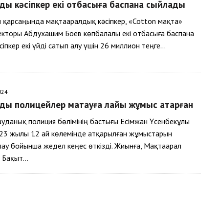
дық кәсіпкер екі отбасыға баспана сыйлады
 қарсаңында мақтааралдық кәсіпкер, «Cotton мақта»
кторы Абдухашим Боев көпбалалы екі отбасыға баспана
сіпкер екі үйді сатып алу үшін 26 миллион теңге…
024
дық полицейлер мақтауға лайық жұмыс атқарған
уданық полиция бөлімінің бастығы Есімжан Үсенбекұлы
23 жылы 12 ай көлемінде атқарылған жұмыстарын
у бойынша жедел кеңес өткізді. Жиынға, Мақтаарал
і Бақыт…