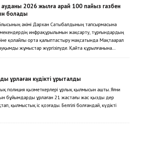
 ауданы 2026 жылға қарай 100 пайыз газбен
ын болады
облысының әкімі Дархан Сатыбалдының тапсырмасына
і мекендердің инфрақұрылымын жақсарту, тұрғындардың
ріне қолайлы орта қалыптастыру мақсатында Мақтаарал
уқымды жұмыстар жүргізілуде. Қайта құрылғанына…
ы ұрлаған күдікті құрықталды
қ полиция қызметкерлері ұрлық қылмысын ашты. Яғни
тын бұйымдарды ұрлаған 21 жастағы жас қызды дер
тап, қылмыстық іс қозғады. Белгілі болғандай, күдікті