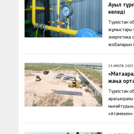
Ауыл тұрғ
келеді
Түркістан о
жұмыстары б
энергетика 
жобаларын 
23 ИЮЛЯ, 2025
«Мақтаара
жаңа орт
Түркістан о
арасындағы 
нығайтудың 
«Атамекен» 