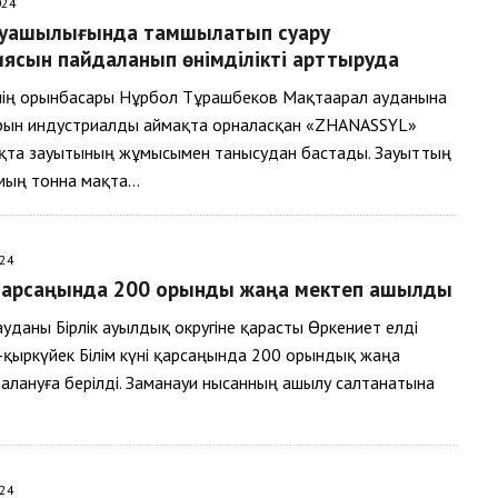
024
уашылығында тамшылатып суару
иясын пайдаланып өнімділікті арттыруда
інің орынбасары Нұрбол Тұрашбеков Мақтаарал ауданына
рын индустриалды аймақта орналасқан «ZHANASSYL»
қта зауытының жұмысымен танысудан бастады. Зауыттың
мың тонна мақта…
024
і қарсаңында 200 орындық жаңа мектеп ашылды
уданы Бірлік ауылдық округіне қарасты Өркениет елді
-қыркүйек Білім күні қарсаңында 200 орындық жаңа
алануға берілді. Заманауи нысанның ашылу салтанатына
…
024