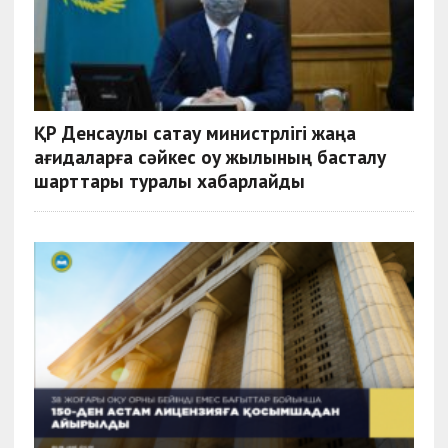
ҚР Денсаулық сақтау министрлігі жаңа
қағидаларға сәйкес оқу жылының басталу
шарттары туралы хабарлайды