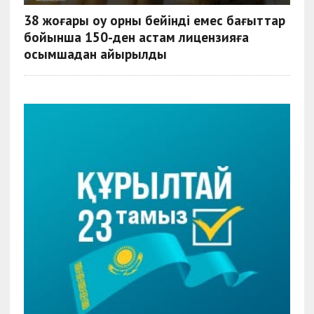
38 жоғары оқу орны бейінді емес бағыттар
бойынша 150-ден астам лицензияға
қосымшадан айырылды