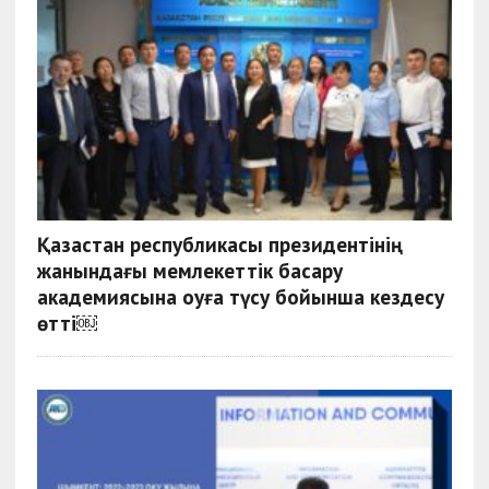
Қазақстан республикасы президентінің
жанындағы мемлекеттік басқару
академиясына оқуға түсу бойынша кездесу
өтті￼