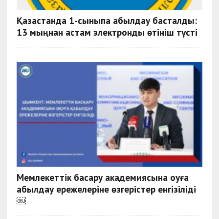
Қазақстанда 1-сыныпқа қабылдау басталды:
13 мыңнан астам электронды өтініш түсті
Мемлекеттік басқару академиясына оқуға
қабылдау ережелеріне өзгерістер енгізіліді
￼