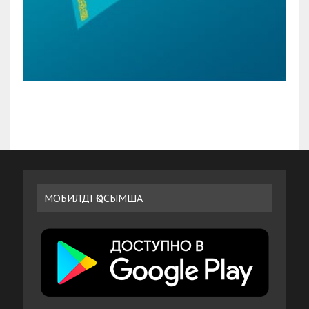
МОБИЛДІ ҚОСЫМША