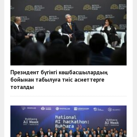
Президент бүгінгі көшбасшылардың
бойынан табылуға тиіс қасиеттерге
тоқталды