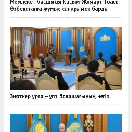
Мемлекет басшысы Қасым-Жомарт Тоқаев
Өзбекстанға жұмыс сапарымен барды
Зияткер ұрпақ – ұлт болашағының негізі