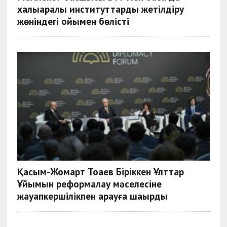
халықаралық институттарды жетілдіру
жөніндегі ойымен бөлісті
Қасым-Жомарт Тоқаев Біріккен Ұлттар
Ұйымын реформалау мәселесіне
жауапкершілікпен қарауға шақырды