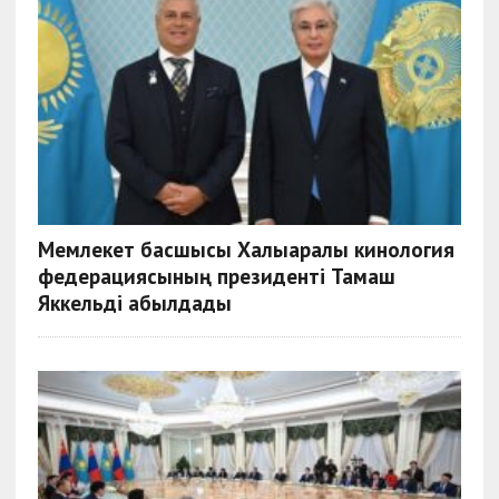
Мемлекет басшысы Халықаралық кинология
федерациясының президенті Тамаш
Яккельді қабылдады