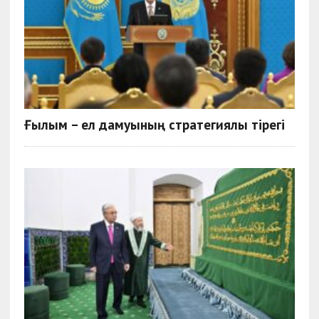
Ғылым – ел дамуының стратегиялық тірегі