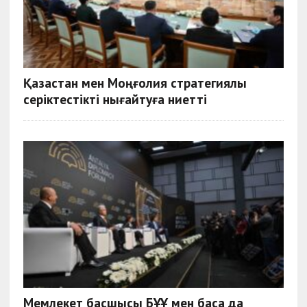
Қазақстан мен Моңғолия стратегиялық
серіктестікті нығайтуға ниетті
Мемлекет басшысы БҰҰ мен басқа да