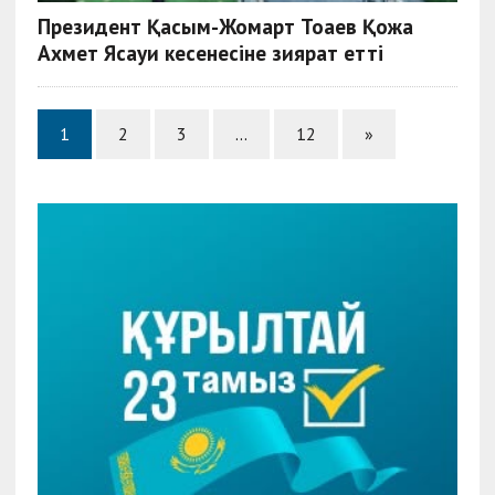
Президент Қасым-Жомарт Тоқаев Қожа
Ахмет Ясауи кесенесіне зиярат етті
1
2
3
…
12
»