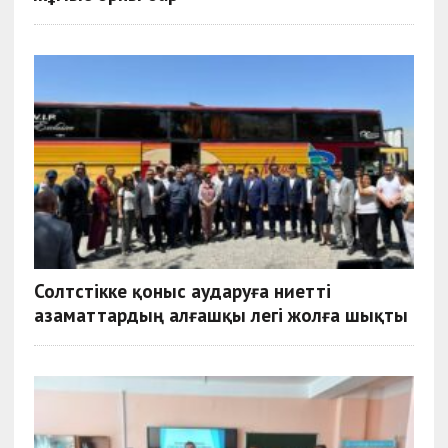
Солтүстікке қоныс аударуға ниетті
азаматтардың алғашқы легі жолға шықты