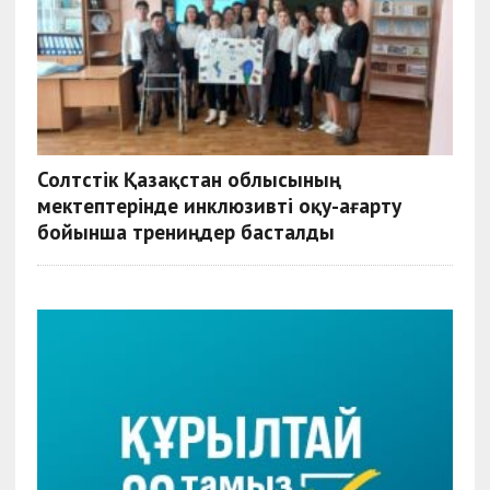
Солтүстік Қазақстан облысының
мектептерінде инклюзивті оқу-ағарту
бойынша трениңдер басталды