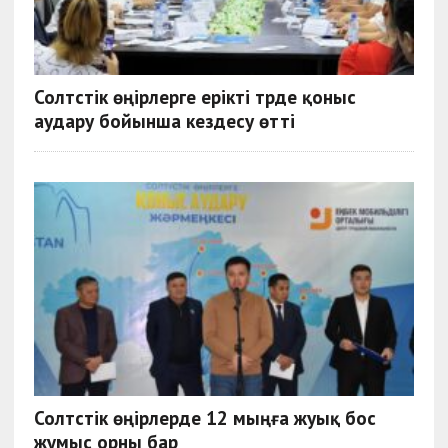
Солтүстік өңірлерге ерікті түрде қоныс
аудару бойынша кездесу өтті
Солтүстік өңірлерде 12 мыңға жуық бос
жұмыс орны бар