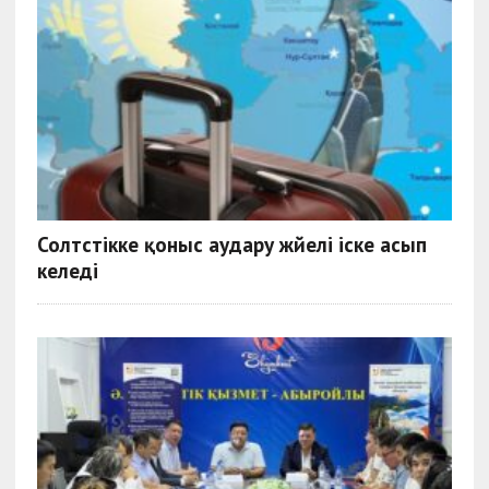
Солтүстікке қоныс аудару жүйелі іске асып
келеді