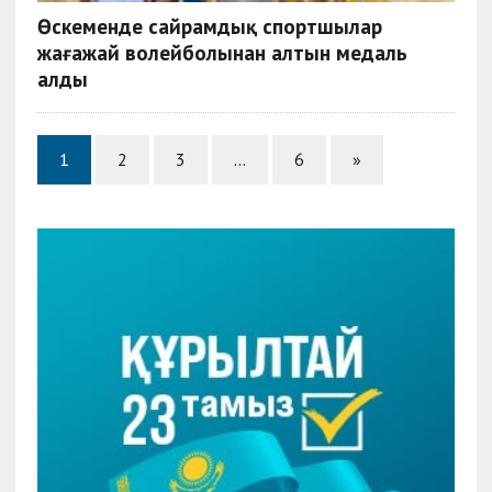
Өскеменде сайрамдық спортшылар
жағажай волейболынан алтын медаль
алды
1
2
3
…
6
»