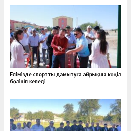
Елімізде спортты дамытуға айрықша көңіл
бөлініп келеді