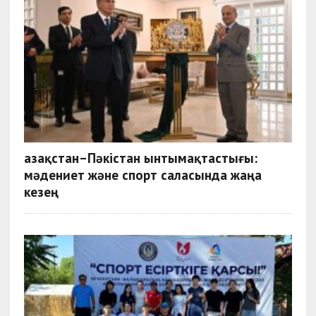
Қазақстан–Пәкістан ынтымақтастығы:
мәдениет және спорт саласында жаңа
кезең