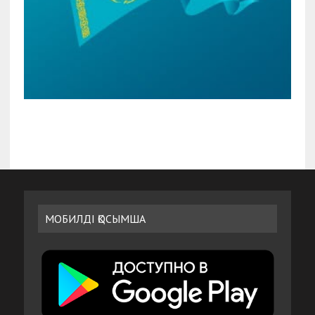
МОБИЛДІ ҚОСЫМША