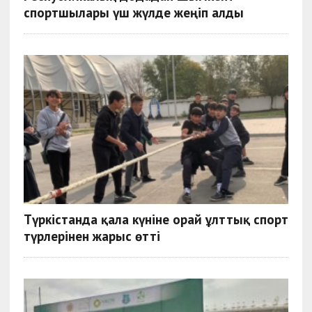
спортшылары үш жүлде жеңіп алды
Түркістанда қала күніне орай ұлттық спорт
түрлерінен жарыс өтті