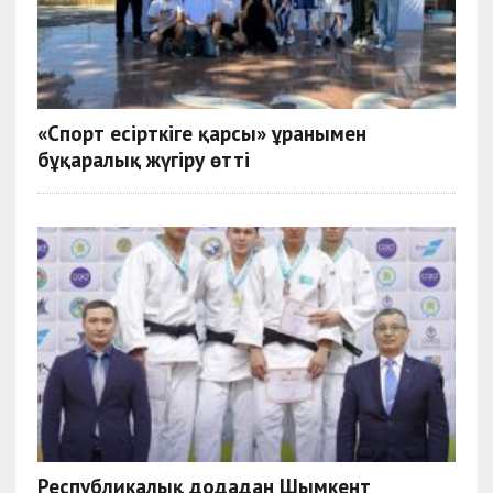
«Спорт есірткіге қарсы» ұранымен
бұқаралық жүгіру өтті
Республикалық додадан Шымкент