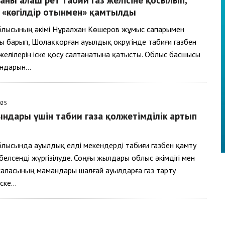
р «көгілдір отынмен» қамтылды
блысының әкімі Нұралхан Көшеров жұмыс сапарымен
ы барып, Шолаққорған ауылдық округінде табиғи газбен
елілерін іске қосу салтанатына қатысты. Облыс басшысы
ындарын…
025
ындары үшін табиғи газға қолжетімділік артып
блысында ауылдық елді мекендерді табиғи газбен қамту
елсенді жүргізілуде. Соңғы жылдары облыс әкімдігі мен
саласының мамандары шалғай ауылдарға газ тарту
іске…