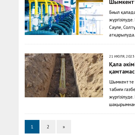
Шымкентте
Биыл қалада
жүргізілуде
Сауле, Солт
атқарылуда.
21 ИЮЛЯ, 2023
Қала әкім
қамтамас
Шымкентте 
табиғи газ
жүргізілуде
шақырымнан
1
2
»