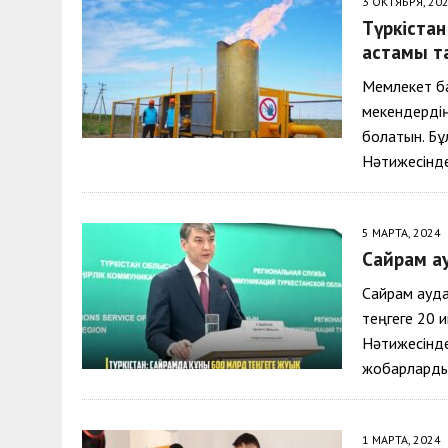
3 ОКТЯБРЯ, 20
Түркіста
астамы та
Мемлекет б
мекендерді
болатын. Бұ
Нәтижесінд
5 МАРТА, 2024
Сайрам а
Сайрам ауд
теңгеге 20 
Нәтижесінд
жобарлард
1 МАРТА, 2024