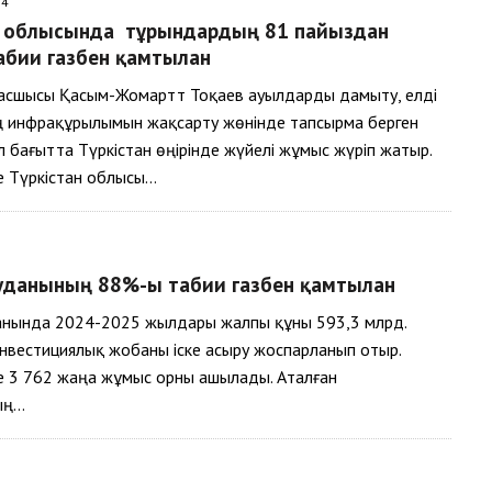
24
н облысында тұрғындардың 81 пайыздан
биғи газбен қамтылған
асшысы Қасым-Жомартт Тоқаев ауылдарды дамыту, елді
ң инфрақұрылымын жақсарту жөнінде тапсырма берген
л бағытта Түркістан өңірінде жүйелі жұмыс жүріп жатыр.
е Түркістан облысы…
уданының 88%-ы табиғи газбен қамтылған
анында 2024-2025 жылдары жалпы құны 593,3 млрд.
инвестициялық жобаны іске асыру жоспарланып отыр.
е 3 762 жаңа жұмыс орны ашылады. Аталған
ың…