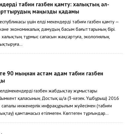
ндерді табиғи газбен қамту: халықтың әл-
арттырудың маңызды қадамы
еспубликасы үшін елді мекендерді табиғи газбен қамту —
және экономикалық дамудың басым бағыттарының бірі.
 халықтың тұрмыс сапасын жақсартуға, экологиялық
уықтыруға…
е 90 мыңнан астам адам табиғи газбен
ды
елдімекендерді газбен жабдықтау жұмыстары
ымкент қаласының Достық ш/а (3-кезек. Үшбұрыш) 2016
 сапалы инженерлік инфрақұрылым жүйесімен (табиғи
ықтау) қамтамасыз етілмеген. Көптеген тұрғындар…