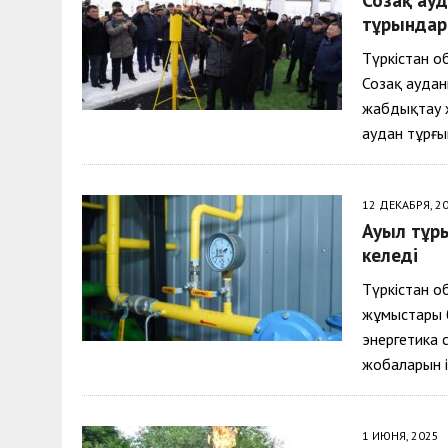
30 МАЯ, 2026
|
ТҮСІНДІРУ ЖҰМЫСТАРЫ ЖҮРГІЗІЛДІ
тұрғында
Түркістан о
Созақ аудан
жабдықтау ж
аудан тұрғ
12 ДЕКАБРЯ, 2
Ауыл тұрғ
келеді
Түркістан о
жұмыстары б
энергетика 
жобаларын 
1 ИЮНЯ, 2025