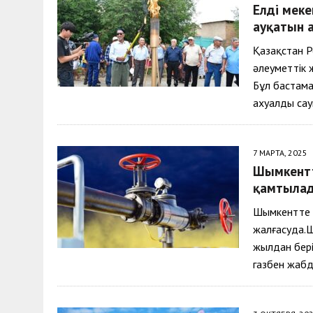
Елді меке
ауқатын 
Қазақстан Р
әлеуметтік 
Бұл бастама
ахуалды са
7 МАРТА, 2025
Шымкентт
қамтыла
Шымкентте 
жалғасуда.Ш
жылдан бері
газбен жабд