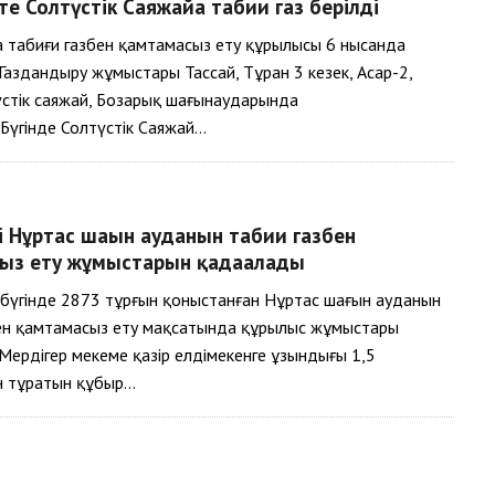
 Солтүстік Саяжайға табиғи газ берілді
 табиғи газбен қамтамасыз ету құрылысы 6 нысанда
. Газдандыру жұмыстары Тассай, Тұран 3 кезек, Асар-2,
үстік саяжай, Бозарық шағынаударында
Бүгінде Солтүстік Саяжай…
і Нұртас шағын ауданын табиғи газбен
ыз ету жұмыстарын қадағалады
бүгінде 2873 тұрғын қоныстанған Нұртас шағын ауданын
бен қамтамасыз ету мақсатында құрылыс жұмыстары
. Мердігер мекеме қазір елдімекенге ұзындығы 1,5
 тұратын құбыр…