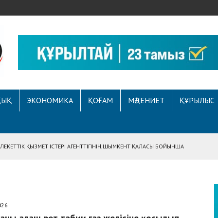
ҚЫҚ
ЭКОНОМИКА
ҚОҒАМ
МӘДЕНИЕТ
ҚҰРЫЛЫС
ЕКЕТТІК ҚЫЗМЕТ ІСТЕРІ АГЕНТТІГІНІҢ ШЫМКЕНТ ҚАЛАСЫ БОЙЫНША
АСЫНА ЖҮГІНГЕН АЗАМАТТЫҢ ҚҰҚЫҒЫ ҚАЛПЫНА КЕЛТІРІЛДІ
 АУҚЫМДЫ МЕРЕКЕЛІК ІС-ШАРА ӨТТІ
Е ҚҰҚЫҚТЫҚ САУАТТЫЛЫҚ МӘСЕЛЕЛЕРІ ТАЛҚЫЛАНДЫ
026
А СҰХБАТ БЕРІЛДІ
аны алғаш рет табиғи газ желісіне қосылып,