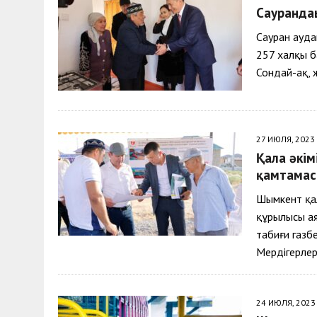
Саурандағ
Сауран ауда
257 халқы б
Сондай-ақ, 
27 ИЮЛЯ, 2023
Қала әкім
қамтамас
Шымкент қа
құрылысы ая
табиғи газб
Мердігерлер
24 ИЮЛЯ, 2023