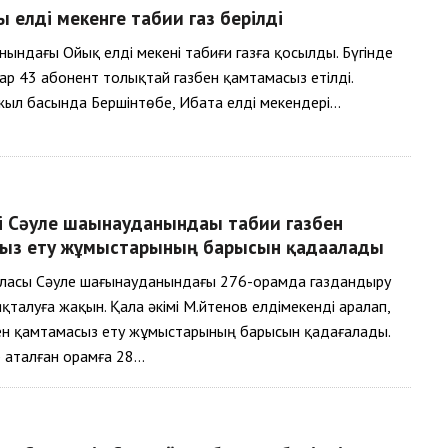
ы елді мекенге табиғи газ берілді
нындағы Ойық елді мекені табиғи газға қосылды. Бүгінде
ар 43 абонент толықтай газбен қамтамасыз етілді.
жыл басында Бершінтөбе, Ибата елді мекендері…
і Сәуле шағынауданындағы табиғи газбен
ыз ету жұмыстарының барысын қадағалады
ласы Сәуле шағынауданындағы 276-орамда газдандыру
қталуға жақын. Қала әкімі М.Әйтенов елдімекенді аралап,
ен қамтамасыз ету жұмыстарының барысын қадағалады.
 аталған орамға 28…