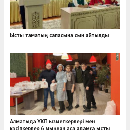
Ыстық тамақтың сапасына сын айтылды
Алматыда ҰКП қызметкерлері мен
кәсіпкерлер 6 мыңнан аса адамға ыстық