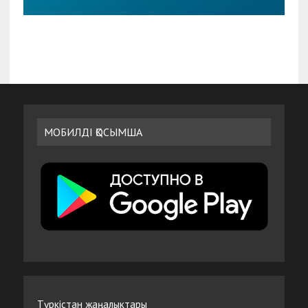
МОБИЛДІ ҚОСЫМША
Түркістан жаңалыктары