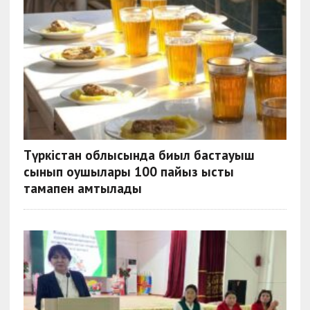
Түркістан облысында биыл бастауыш
сынып оқушылары 100 пайыз ыстық
тамақпен қамтылады