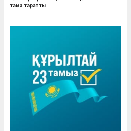
тамақ таратты