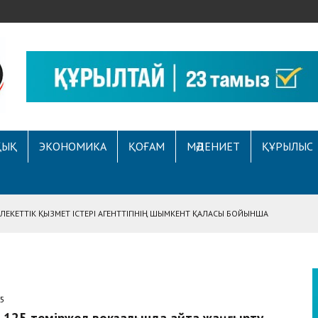
ҚЫҚ
ЭКОНОМИКА
ҚОҒАМ
МӘДЕНИЕТ
ҚҰРЫЛЫС
ЕКЕТТІК ҚЫЗМЕТ ІСТЕРІ АГЕНТТІГІНІҢ ШЫМКЕНТ ҚАЛАСЫ БОЙЫНША
АСЫНА ЖҮГІНГЕН АЗАМАТТЫҢ ҚҰҚЫҒЫ ҚАЛПЫНА КЕЛТІРІЛДІ
 АУҚЫМДЫ МЕРЕКЕЛІК ІС-ШАРА ӨТТІ
Е ҚҰҚЫҚТЫҚ САУАТТЫЛЫҚ МӘСЕЛЕЛЕРІ ТАЛҚЫЛАНДЫ
25
А СҰХБАТ БЕРІЛДІ
і 125 теміржол вокзалында қайта жаңғырту