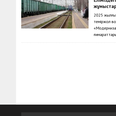
30 МАЯ, 2026
|
ТҮСІНДІРУ ЖҰМЫСТАРЫ ЖҮРГІЗІЛДІ
жұмыстар
2025 жылғы 
теміржол в
«Модерниза
ғимараттары