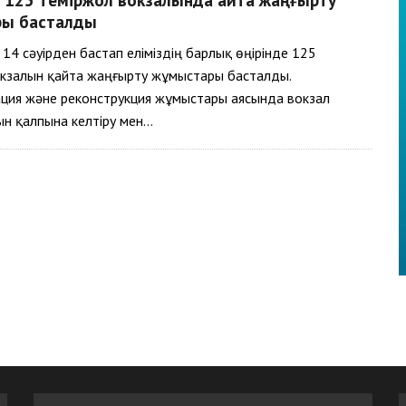
ы басталды
14 сәуірден бастап еліміздің барлық өңірінде 125
окзалын қайта жаңғырту жұмыстары басталды.
ция және реконструкция жұмыстары аясында вокзал
н қалпына келтіру мен…