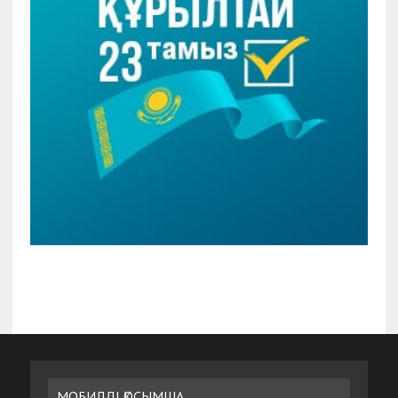
МОБИЛДІ ҚОСЫМША