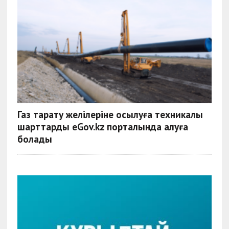
Газ тарату желілеріне қосылуға техникалық
шарттарды eGov.kz порталында алуға
болады