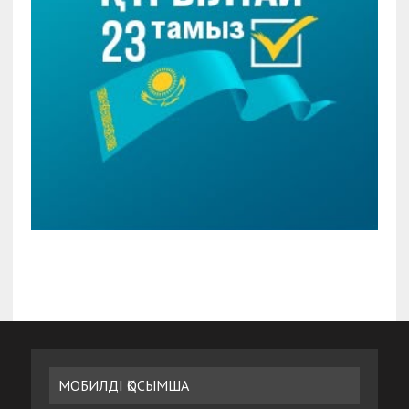
МОБИЛДІ ҚОСЫМША