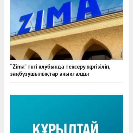
“Zima” түнгі клубында тексеру жүргізіліп,
заңбұзушылықтар анықталды