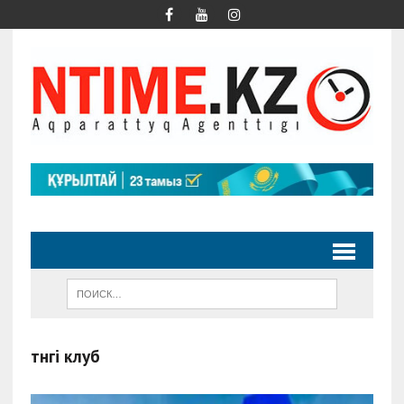
түнгі клуб