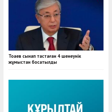
Тоқаев сынап тастаған 4 шенеунік
жұмыстан босатылды