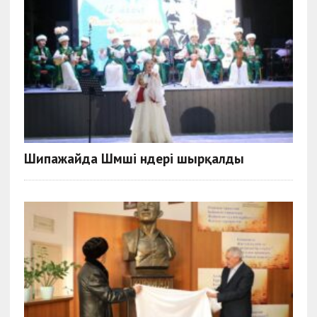
Шипажайда Шәмші әндері шырқалды