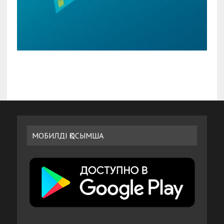
МОБИЛДІ ҚОСЫМША