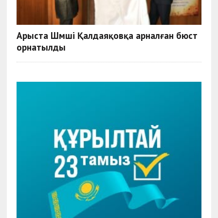
Арыста Шәмші Қалдаяқовқа арналған бюст
орнатылды