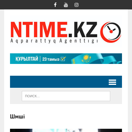
Шәмші