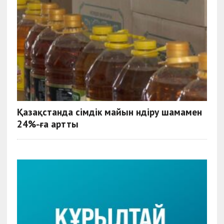
Қазақстанда өсімдік майын өндіру шамамен
24%-ға артты