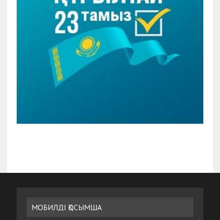
МОБИЛДІ ҚОСЫМША