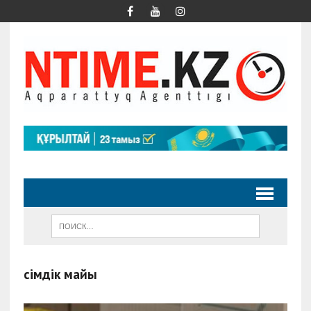
өсімдік майы