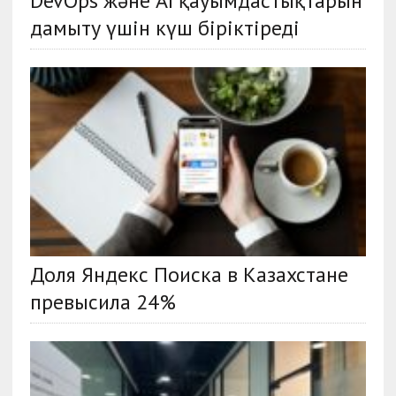
DevOps және AI қауымдастықтарын
дамыту үшін күш біріктіреді
Доля Яндекс Поиска в Казахстане
превысила 24%