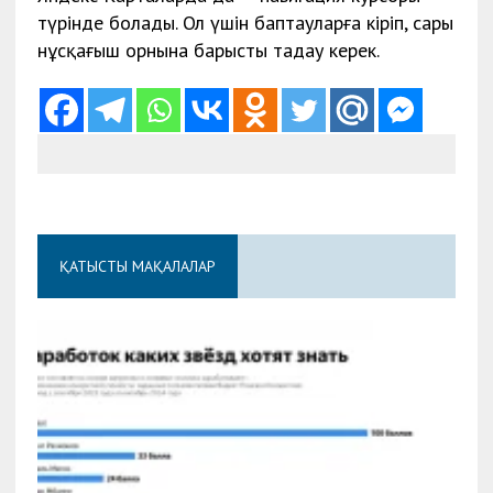
түрінде болады. Ол үшін баптауларға кіріп, сары
нұсқағыш орнына барысты таңдау керек.
ҚАТЫСТЫ МАҚАЛАЛАР