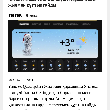
жылмен құттықтайды
ТЕГТЕР:
Яндекс
30 ДЕКАБРЯ, 2024
Yandex Qazaqstan Жаңа жыл қарсаңында Яндекс
Іздеудің басты бетінде қар барысын немесе
Барсикті орналастырды. Анимациялық аң
қазақстандықтарды мерекемен құттықтайды.