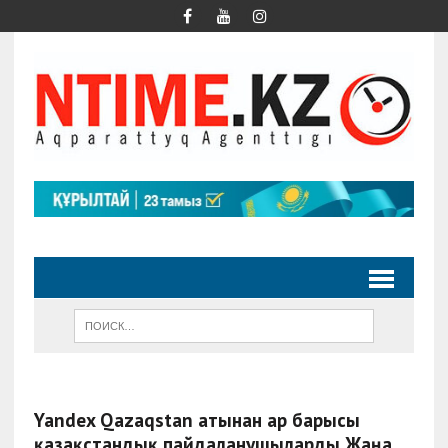
Yandex Qazaqstan атынан Қар барысы
қазақстандық пайдаланушыларды Жаңа