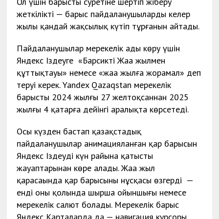
Ол үшін барыстың суретіне шертіп жіберу
жеткілікті — барыс пайдаланушыларды келер
жылы қандай жақсылық күтіп тұрғанын айтады.
Пайдаланушылар мерекелік аңды көру үшін
Яндекс Іздеуге
«Барсиктің Жаңа жылмен
құттықтауы» немесе «жаңа жылға жорамал» деп
теруі керек. Yandex Qazaqstan мерекелік
барысты 2024 жылғы 27 желтоқсаннан 2025
жылғы 4 қаңтарға дейінгі аралықта көрсетеді.
Осы күзден бастап қазақстадық
пайдаланушылар анимацияланған қар барысын
Яндекс Іздеудің күн райына қатысты
жауаптарынан көре алады. Жаңа жыл
қарасаңында қар барысының нұсқасы өзгерді —
енді оның қолында шырша ойыншығы немесе
мерекелік салют болады. Мерекелік барыс
Яндекс Карталарда да — навигация курсоры