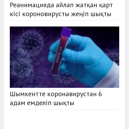
Реанимацияда айлап жатқан қарт
кісі короновирусты жеңіп шықты
Шымкентте коронавирустан 6
адам емделіп шықты