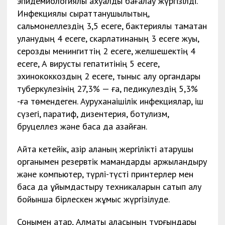
эпидемиологиялық ахуалды бағалау жүргізілді.
Инфекциялық сырқаттанушылықтың,
сальмонеллездің 3,5 есеге, бактериялық тамақтан
уланудың 4 есеге, скарлатинаның 3 есеге жуық,
серозды менингиттің 2 есеге, желшешектің 4
есеге, А вирустық гепатитінің 5 есеге,
эхинококкоздың 2 есеге, тыныс алу органдары
туберкулезінің 27,3% — ға, педикулездің 5,3%
-ға төмендеген. Ауруханаішілік инфекциялар, іш
сүзегі, паратиф, дизентерия, ботулизм,
бруцеллез және басқа да азайған.
Айта кетейік, қазір қаланың жергілікті атқарушы
органымен резервтік мамандарды қаржыландыру
және компьютер, түрлі-түсті принтерлер мен
басқа да ұйымдастыру техникаларын сатып алу
бойынша бірлескен жұмыс жүргізілуде.
Сонымен қатар, Алматы қаласының тұрғындары