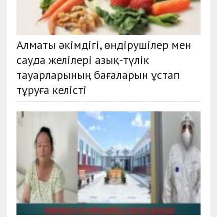
Алматы әкімдігі, өндірушілер мен
сауда желілері азық-түлік
тауарларының бағаларын ұстап
тұруға келісті