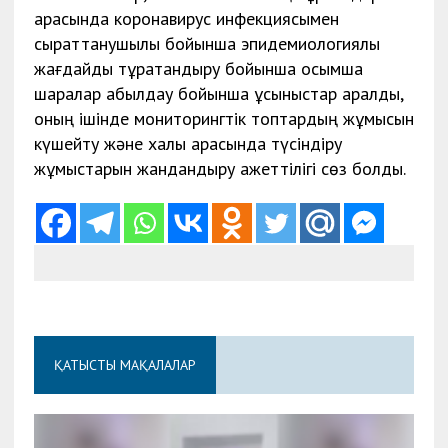
арасында коронавирус инфекциясымен
сырқаттанушылық бойынша эпидемиологиялық
жағдайды тұрақтандыру бойынша қосымша
шаралар қабылдау бойынша ұсыныстар қаралды,
оның ішінде мониторингтік топтардың жұмысын
күшейту және халық арасында түсіндіру
жұмыстарын жандандыру қажеттілігі сөз болды.
ҚАТЫСТЫ МАҚАЛАЛАР