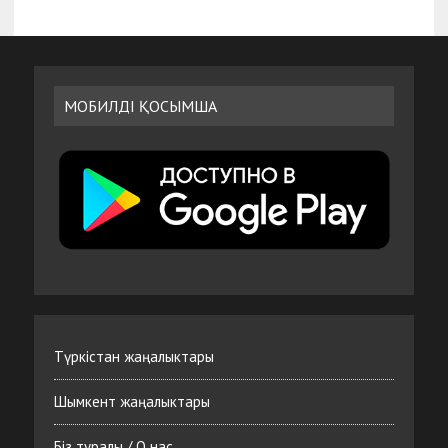
МОБИЛДІ ҚОСЫМША
Түркістан жаңалыктары
Шымкент жаңалыктары
Біз туралы / О нас