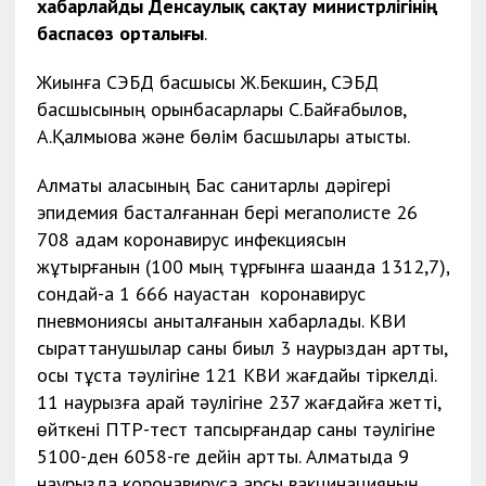
хабарлайды Денсаулық сақтау министрлігінің
баспасөз орталығы
.
Жиынға СЭБД басшысы Ж.Бекшин, СЭБД
басшысының орынбасарлары С.Байғабылов,
А.Қалмықова және бөлім басшылары қатысты.
Алматы қаласының Бас санитарлық дәрігері
эпидемия басталғаннан бері мегаполисте 26
708 адам коронавирус инфекциясын
жұқтырғанын (100 мың тұрғынға шаққанда 1312,7),
сондай-ақ 1 666 науқастан коронавирус
пневмониясы анықталғанын хабарлады. КВИ
сырқаттанушылар саны биыл 3 наурыздан артты,
осы тұста тәулігіне 121 КВИ жағдайы тіркелді.
11 наурызға қарай тәулігіне 237 жағдайға жетті,
өйткені ПТР-тест тапсырғандар саны тәулігіне
5100-ден 6058-ге дейін артты. Алматыда 9
наурызда коронавирусқа қарсы вакцинацияның