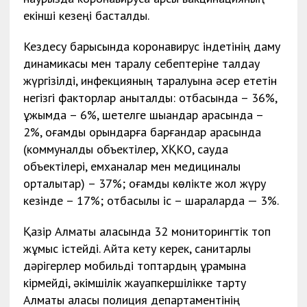
екінші кезеңі басталды.
Кездесу барысында коронавирус індетінің даму
динамикасы мен таралу себептеріне талдау
жүргізілді, инфекцияның таралуына әсер ететін
негізгі факторлар анықталды: отбасында – 36%,
ұжымда – 6%, шетелге шыққандар арасында –
2%, қоғамдық орындарға барғандар арасында
(коммуналдық объектілер, ХҚКО, сауда
объектілері, емханалар мен медициналық
орталықтар) – 37%; қоғамдық көлікте жол жүру
кезінде – 17%; отбасылық іс – шараларда — 3%.
Қазір Алматы қаласында 32 мониторингтік топ
жұмыс істейді. Айта кету керек, санитарлық
дәрігерлер мобильді топтардың құрамына
кірмейді, әкімшілік жауапкершілікке тарту
Алматы қаласы полиция департаментінің