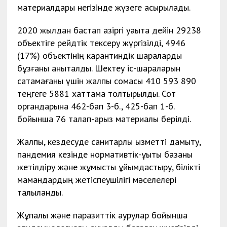
материалдары негізінде жүзеге асырылады.
2020 жылдан бастап қазіргі уақытқа дейін 29238
объектіге рейдтік тексеру жүргізілді, 4946
(17%) объектінің карантиндік шараларды
бұзғаны анықталды. Шектеу іс-шараларын
сақтамағаны үшін жалпы сомасы 410 593 890
теңгеге 5881 хаттама толтырылды. Сот
органдарына 462-бап 3-б., 425-бап 1-б.
бойынша 76 талап-арыз материалы берілді.
Жалпы, кездесуде санитарлық қызметті дамыту,
пандемия кезінде нормативтік-құқықтық базаны
жетілдіру және жұмысты ұйымдастыру, білікті
мамандардың жетіспеушілігі мәселелері
талқыланды.
Жұқпалы және паразиттік аурулар бойынша