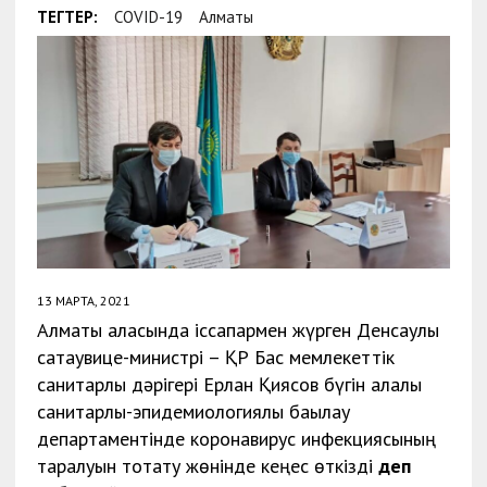
ТЕГТЕР:
COVID-19
Алматы
13 МАРТА, 2021
Алматы қаласында іссапармен жүрген Денсаулық
сақтаувице-министрі – ҚР Бас мемлекеттік
санитарлық дәрігері Ерлан Қиясов бүгін қалалық
санитарлық-эпидемиологиялық бақылау
департаментінде коронавирус инфекциясының
таралуын тоқтату жөнінде кеңес өткізді
деп