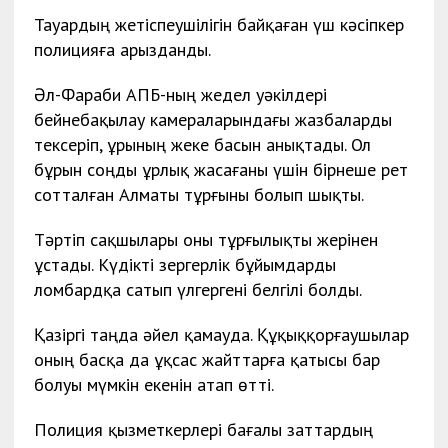
Тауардың жетіспеушілігін байқаған үш кәсіпкер
полицияға арызданды.
Әл-Фараби АПБ-ның жедел уәкілдері
бейнебақылау камераларындағы жазбаларды
тексеріп, ұрының жеке басын анықтады. Ол
бұрын соңды ұрлық жасағаны үшін бірнеше рет
сотталған Алматы тұрғыны болып шықты.
Тәртіп сақшылары оны тұрғылықты жерінен
ұстады. Күдікті зергерлік бұйымдарды
ломбардқа сатып үлгергені белгілі болды.
Қазіргі таңда әйел қамауда. Құқыққорғаушылар
оның басқа да ұқсас жайттарға қатысы бар
болуы мүмкін екенін атап өтті.
Полиция қызметкерлері бағалы заттардың