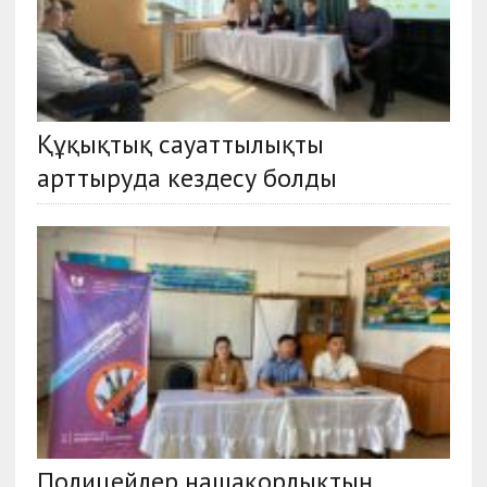
Құқықтық сауаттылықты
арттыруда кездесу болды
Полицейлер нашақорлықтың