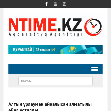
Алтын ұрлаумен айналысқан алматылық
әйел ұсталды