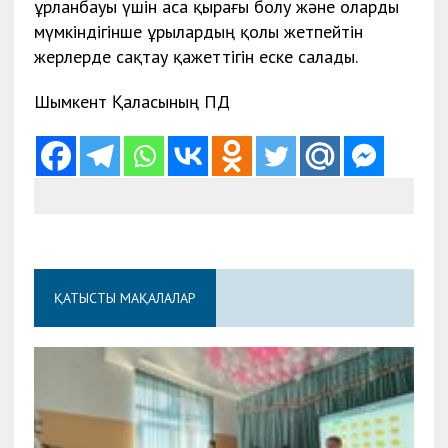
ұрланбауы үшін аса қырағы болу және оларды
мүмкіндігінше ұрылардың қолы жетпейтін
жерлерде сақтау қажеттігін еске салады.
Шымкент Қаласының ПД
ҚАТЫСТЫ МАҚАЛАЛАР