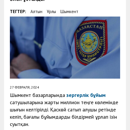
ТЕГТЕР:
Алтын
Ұрлық
Шымкент
27 ФЕВРАЛЯ, 2024
Шымкент базарларында
зергерлік бұйым
сатушыларына жарты миллион теңге көлемінде
шығын келтірілді. Қаскөй сатып алушы ретінде
келіп, бағалы бұйымдарды білдірмей ұрлап ізін
суытқан.