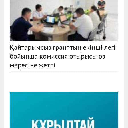
Қайтарымсыз гранттың екінші легі
бойынша комиссия отырысы өз
мәресіне жетті