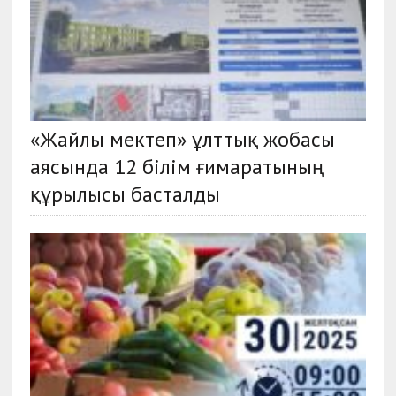
«Жайлы мектеп» ұлттық жобасы
аясында 12 білім ғимаратының
құрылысы басталды