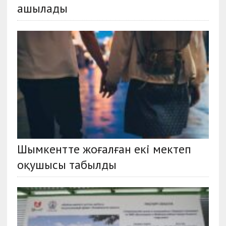
ашылады
Шымкентте жоғалған екі мектеп
оқушысы табылды