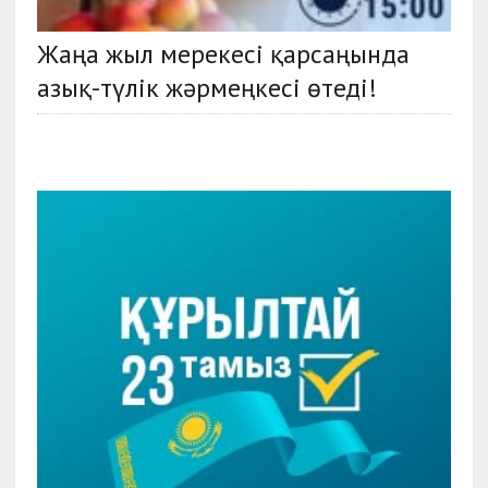
Жаңа жыл мерекесі қарсаңында
азық-түлік жәрмеңкесі өтеді!