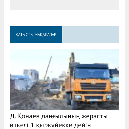
ҚАТЫСТЫ МАҚАЛАЛАР
Д. Қонаев даңғылының жерасты
өткелі 1 қыркүйекке дейін