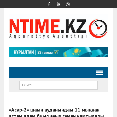
«Асар-2» шағын ауданындағы 11 мыңнан
астам адам биыл ауыз сумен қамтылады