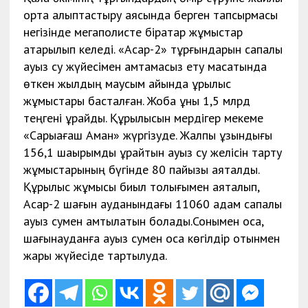
орта қалыптастыру аясында берген тапсырмасы
негізінде мегаполисте бірқатар жұмыстар
атқарылып келеді. «Асар-2» тұрғындарын сапалы
ауыз су жүйесімен қамтамасыз ету мақсатында
өткен жылдың маусым айында құрылыс
жұмыстары басталған. Жоба құны 1,5 млрд
теңгені құрайды. Құрылысын мердігер мекеме
«Сарыағаш Аман» жүргізуде. Жалпы ұзындығы
156,1 шақырымды құрайтын ауыз су желісін тарту
жұмыстарының бүгінде 80 пайызы аяқталды.
Құрылыс жұмысы биыл толығымен аяқталып,
Асар-2 шағын ауданындағы 11060 адам сапалы
ауыз сумен қамтылатын болады.Сонымен қоса,
шағынауданға ауыз сумен қоса көгілдір отынмен
жарық жүйесіде тартылуда.