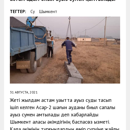
ТЕГТЕР:
Су
Шымкент
31 АВГУСТА, 2021
Жеті жылдам астам уақытта ауыз суды тасып
ішіп келген Асар-2 шағын ауданы биыл сапалы
ауыз сумен қамтылады деп хабарлайды
Шымкент қаласы әкімдігінің баспасөз қызметі.
Қала әкімінің тұрғындардың өмір сүруіне жайлы