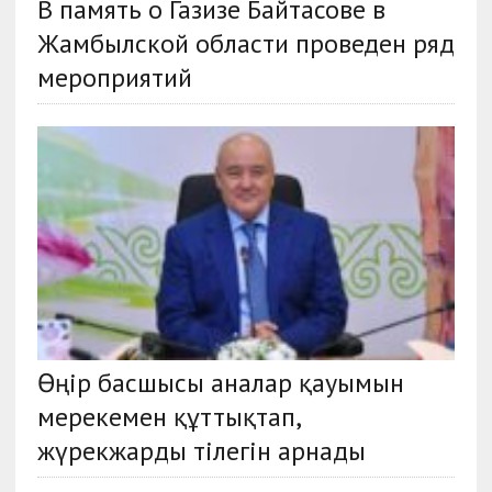
В память о Газизе Байтасове в
Жамбылской области проведен ряд
мероприятий
Өңір басшысы аналар қауымын
мерекемен құттықтап,
жүрекжарды тілегін арнады