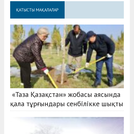
ҚАТЫСТЫ МАҚАЛАЛАР
«Таза Қазақстан» жобасы аясында
қала тұрғындары сенбілікке шықты