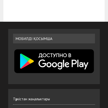
МОБИЛДІ ҚОСЫМША
Түркістан жаңалыктары