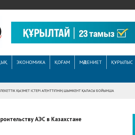
ҚЫҚ
ЭКОНОМИКА
ҚОҒАМ
МӘДЕНИЕТ
ҚҰРЫЛЫС
ЕКЕТТІК ҚЫЗМЕТ ІСТЕРІ АГЕНТТІГІНІҢ ШЫМКЕНТ ҚАЛАСЫ БОЙЫНША
АСЫНА ЖҮГІНГЕН АЗАМАТТЫҢ ҚҰҚЫҒЫ ҚАЛПЫНА КЕЛТІРІЛДІ
 АУҚЫМДЫ МЕРЕКЕЛІК ІС-ШАРА ӨТТІ
роительству АЭС в Казахстане
Е ҚҰҚЫҚТЫҚ САУАТТЫЛЫҚ МӘСЕЛЕЛЕРІ ТАЛҚЫЛАНДЫ
А СҰХБАТ БЕРІЛДІ