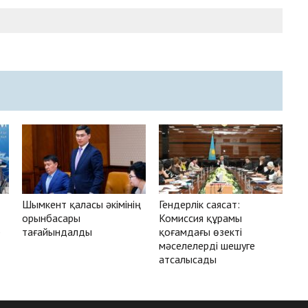
Шымкент қаласы әкімінің
Гендерлік саясат:
орынбасары
Комиссия құрамы
р
тағайындалды
қоғамдағы өзекті
мәселелерді шешуге
атсалысады