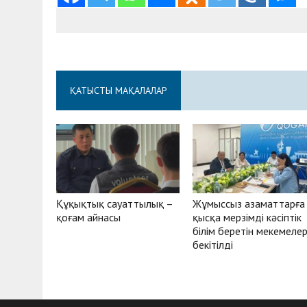
ҚАТЫСТЫ МАҚАЛАЛАР
Құқықтық сауаттылық –
Жұмыссыз азаматтарға
қоғам айнасы
қысқа мерзімді кәсіптік
білім беретін мекемеле
бекітілді