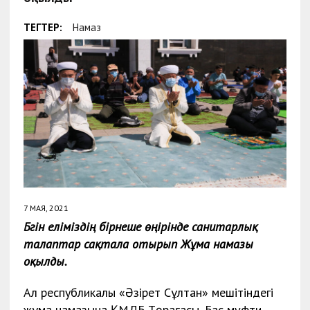
ТЕГТЕР:
Намаз
7 МАЯ, 2021
Бүгін еліміздің бірнеше өңірінде санитарлық
талаптар сақтала отырып Жұма намазы
оқылды.
Ал республикалық «Әзірет Сұлтан» мешітіндегі
жұма намазына ҚМДБ Төрағасы, Бас мүфти