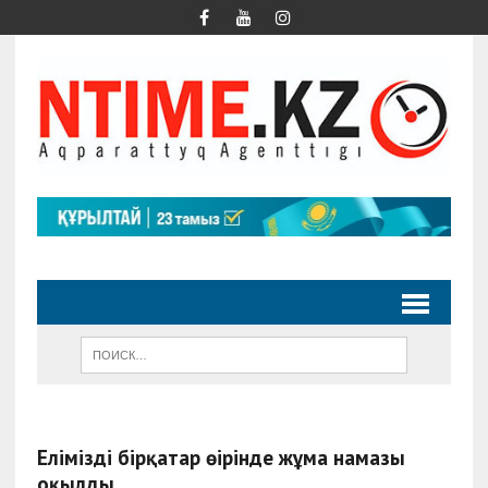
Еліміздің бірқатар өңірінде жұма намазы
оқылды