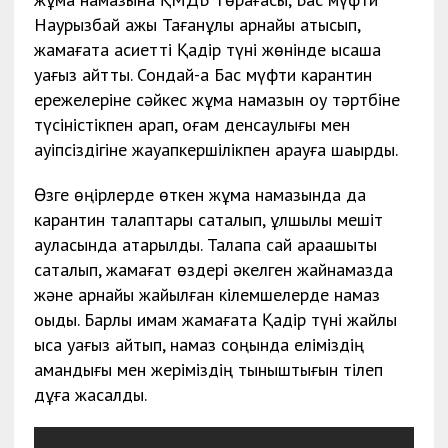
Наурызбай қажы Тағанұлы арнайы қатысып,
жамағатқа қасиетті Қадір түні жөнінде қысқаша
уағыз айтты. Сондай-ақ Бас мүфти карантин
ережелеріне сәйкес жұма намазын оқу тәртбіне
түсіністікпен қарап, қоғам денсаулығы мен
қауіпсіздігіне жауапкершілікпен қарауға шақырды.
Өзге өңірлерде өткен жұма намазында да
карантин талаптары сақталып, құлшылық мешіт
ауласында атқарылды. Талапқа сай арақашықтық
сақталып, жамағат өздері әкелген жайнамазда
және арнайы жайылған кілемшелерде намаз
оқыды. Барлық имам жамағатқа Қадір түні жайлы
қысқа уағыз айтып, намаз соңында еліміздің
амандығы мен жеріміздің тыныштығын тілеп
дұға жасалды.