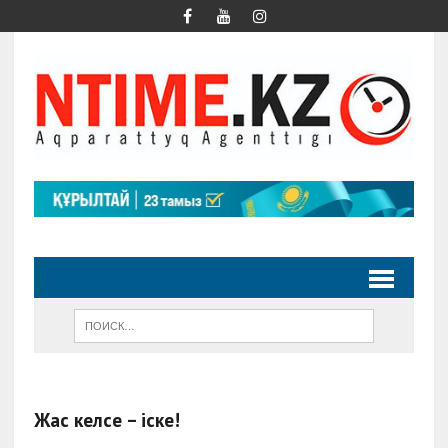
Жас келсе – іске!