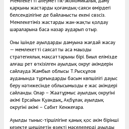
Мемлекеттің әлеуметтік-экономикалық даму
қарқыны жастардың қоғамдық-саяси өмірдегі
белсенділігіне де байланысты екені сөзсіз.
Мемлекетіміз жастарды жан-жақты қолдау
шараларына баса назар аударып отыр.
Оның ішінде ауылдардың дамуына жағдай жасау
— мемлекеттің саясаттың аса маңызды
стратегиялық мақсаттарының бірі. Биыл елімізде
алғаш рет өткізілген ауылдық округ әкімдерін
сайлауда Жамбыл облысы Т.Рысқұлов
ауданында тұрғындардың басым көпшілігі дауыс
беру нәтижесінде облысымыздың ең жас әкімдері
сайланды. Олар – Жаңатұрмыс ауылдық округінің
әкімі Ерсайын Қуандық, Ақбұлақ ауылдық
округінің әкімі – Сәбит Кенжеғара.
Ауылдың тыныс-тіршілігіне қанық қос әкім бірінші
кезекте шешілетін өзекті мәселелерді ауылдың