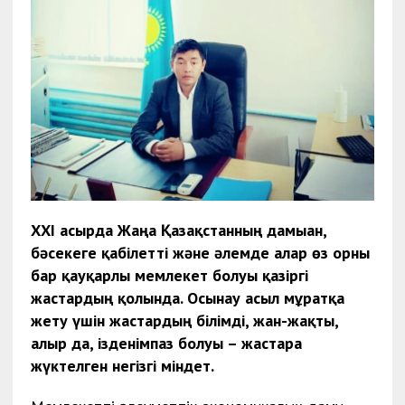
ХХІ ғасырда Жаңа Қазақстанның дамыған,
бәсекеге қабілетті және әлемде алар өз орны
бар қауқарлы мемлекет болуы қазіргі
жастардың қолында. Осынау асыл мұратқа
жету үшін жастардың білімді, жан-жақты,
алғыр да, ізденімпаз болуы – жастарға
жүктелген негізгі міндет.