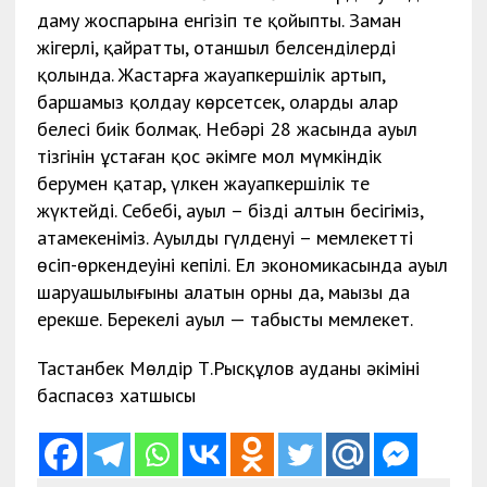
даму жоспарына енгізіп те қойыпты. Заман
жігерлі, қайратты, отаншыл белсенділердің
қолында. Жастарға жауапкершілік артып,
баршамыз қолдау көрсетсек, олардың алар
белесі биік болмақ. Небәрі 28 жасында ауыл
тізгінін ұстаған қос әкімге мол мүмкіндік
берумен қатар, үлкен жауапкершілік те
жүктейді. Себебі, ауыл – біздің алтын бесігіміз,
атамекеніміз. Ауылдың гүлденуі – мемлекеттің
өсіп-өркендеуінің кепілі. Ел экономикасында ауыл
шаруашылығының алатын орны да, маңызы да
ерекше. Б
ерекелі ауыл — табысты мемлекет.
Тастанбек Мөлдір Т.Рысқұлов ауданы әкімінің
баспасөз хатшысы