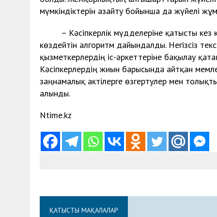
мүмкіндіктерін азайту бойынша да жүйелі жұм
– Кәсіпкерлік мүдделеріне қатысты кез кел
көздейтін алгоритм дайындалды. Негізсіз тек
қызметкерлердің іс-әркеттеріне бақылау қата
Кәсіпкерлердің жиын барысында айтқан мемле
заңнамалық актілерге өзгертулер мен толықты
алынды.
Ntime.kz
ҚАТЫСТЫ МАҚАЛАЛАР