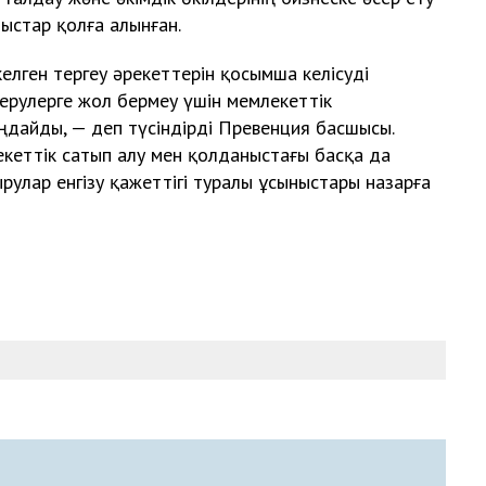
ыстар қолға алынған.
ген тергеу әрекеттерін қосымша келісуді
серулерге жол бермеу үшін мемлекеттік
ңдайды, — деп түсіндірді Превенция басшысы.
кеттік сатып алу мен қолданыстағы басқа да
рулар енгізу қажеттігі туралы ұсыныстары назарға