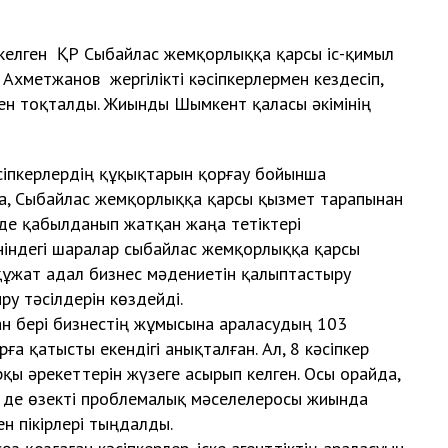
ген ҚР Сыбайлас жемқорлыққа қарсы іс-қимыл
 Ахметжанов жергілікті кәсіпкерлермен кездесіп,
ен тоқталды. Жиынды Шымкент қаласы әкімінің
керлердің құқықтарын қорғау бойынша
а, Сыбайлас жемқорлыққа қарсы қызмет тарапынан
гінде қабылданып жатқан жаңа тетіктері
өніндегі шаралар сыбайлас жемқорлыққа қарсы
 құжат адал бизнес мәдениетін қалыптастыру
у тәсілдерін көздейді.
бері бизнестің жұмысына араласудың 103
рға қатысты екендігі анықталған. Ал, 8 кәсіпкер
қы әрекеттерін жүзеге асырып келген. Осы орайда,
зге де өзекті проблемалық мәселелеросы жиында
н пікірлері тыңдалды.