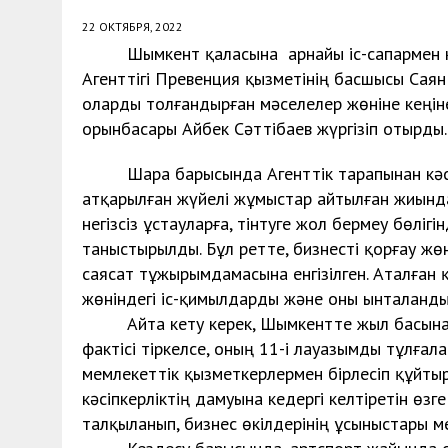
22 ОКТЯБРЯ, 2022
Шымкент қаласына арнайы іс-сапармен кел
Агенттігі Превенция қызметінің басшысы Саян
оларды толғандырған мәселелер жөніне кеңін
орынбасары Айбек Сәттібаев жүргізіп отырды.
Шара барысында Агенттік тарапынан кәсіп
атқарылған жүйелі жұмыстар айтылған жиынд
негізсіз ұстауларға, тінтуге жол бермеу бөлі
таныстырылды. Бұл ретте, бизнесті қорғау ж
саясат тұжырымдамасына енгізілген. Аталған
жөніндегі іс-қимылдарды және оны ынталандыр
Айта кету керек, Шымкентте жыл басынан 
фактісі тіркелсе, оның 11-і лауазымды тұлғала
мемлекеттік қызметкерлермен бірлесіп құйтыр
кәсіпкерліктің дамуына кедергі келтіретін ө
талқыланып, бизнес өкілдерінің ұсыныстары ме