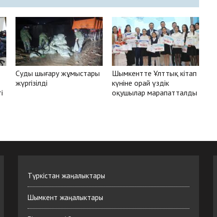
Суды шығару жұмыстары
Шымкентте Ұлттық кітап
жүргізілді
күніне орай үздік
і
оқушылар марапатталды
Түркістан жаңалыктары
Шымкент жаңалыктары