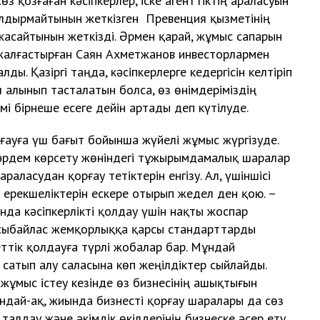
озғаған кәсіпкерлер, іске агенттіктің араласуын
қалдырмайтынын жеткізген Превенция қызметінің
асайтынын жеткізді. Әрмен қарай, жұмыс сапарын
жалғастырған Саян Ахметжанов инвесторлармен
ды. Қазіргі таңда, кәсіпкерлерге кедергісін келтіріп
л алынып тасталатын болса, өз өнімдеріміздің
і бірнеше есеге дейін артады деп күтілуде.
уға үш бағыт бойынша жүйелі жұмыс жүргізуде.
жәрдем көрсету жөніндегі тұжырымдамалық шаралар
араласудан қорғау тетіктерін енгізу. Ал, үшіншісі
ң ерекшеліктерін ескере отырып жедел ден қою. –
а кәсіпкерлікті қолдау үшін нақты жоспар
е сыбайлас жемқорлыққа қарсы стандарттарды
ттік қолдауға түрлі жобалар бар. Мұндай
сатып алу саласына көп жеңілдіктер сыйлайды.
жұмыс істеу кезінде өз бизнесінің ашықтығын
ондай-ақ, жиында бизнесті қорғау шаралары да сөз
лдау және әкімдік өкілдерінің бизнеске әсер ету