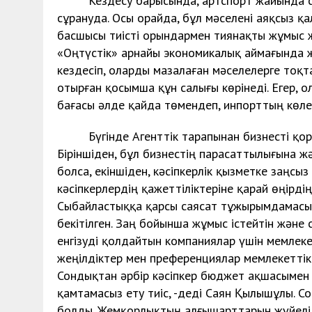
Кездесу барысында, артспорт жайында сөз қ
сұрануда. Осы орайда, бұл мәселені аяқсыз 
басшысы тиісті орындармен тиянақты жұмыс ж
«Оңтүстік» арнайы экономикалық аймағында 
кездесіп, оларды мазалаған мәселелерге тоқтал
отырған қосымша құн салығы көрінеді. Егер, о
бағасы әлде қайда төмендеп, инпорттың көлем
Бүгінде Агенттік тарапынан бизнесті қорға
Біріншіден, бұл бизнестің парасаттылығына 
болса, екіншіден, кәсіпкерлік қызметке заңсыз 
кәсіпкерлердің қажеттіліктеріне қарай өңірді
Сыбайластыққа қарсы саясат тұжырымдамасынд
бекітілген. Заң бойынша жұмыс істейтін жән
енгізуді қолдайтын компаниялар үшін мемлеке
жеңілдіктер мен преференциялар мемлекеттік 
Сондықтан әрбір кәсіпкер бюджет ақшасымен 
қамтамасыз ету тиіс, -деді Саян Қылышұлы. С
болды. Жемқорлықтың алғышарттарын жүйелі та