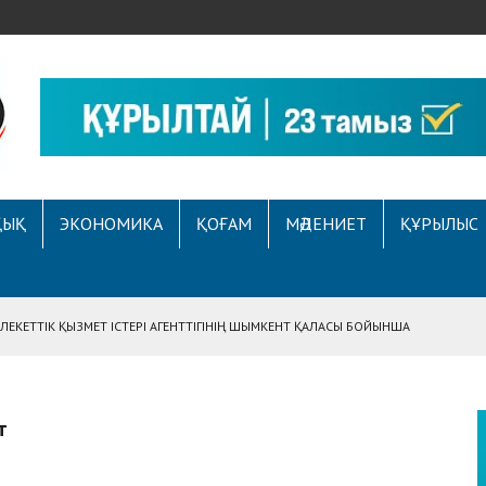
ҚЫҚ
ЭКОНОМИКА
ҚОҒАМ
МӘДЕНИЕТ
ҚҰРЫЛЫС
ЕКЕТТІК ҚЫЗМЕТ ІСТЕРІ АГЕНТТІГІНІҢ ШЫМКЕНТ ҚАЛАСЫ БОЙЫНША
АСЫНА ЖҮГІНГЕН АЗАМАТТЫҢ ҚҰҚЫҒЫ ҚАЛПЫНА КЕЛТІРІЛДІ
 АУҚЫМДЫ МЕРЕКЕЛІК ІС-ШАРА ӨТТІ
т
Е ҚҰҚЫҚТЫҚ САУАТТЫЛЫҚ МӘСЕЛЕЛЕРІ ТАЛҚЫЛАНДЫ
А СҰХБАТ БЕРІЛДІ