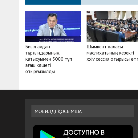
Биыл аудан
Шымкент қаласы
тұрғындарының
мәслихатының кезекті
қатысуымен 5000 түп
xxiv сессия отырысы өтт
ағаш көшеті
отырғызылды
МОБИЛДІ ҚОСЫМША