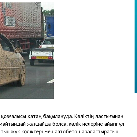
 қозғалысы қатаң бақылануда. Көліктің ластығынан
алмайтындай жағдайда болса, көлік иелеріне айыппұл
тын жүк көліктері мен автобетон араластыратын