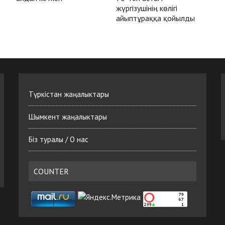
жүргізушінің көлігі
айыптұраққа қойылды
Түркістан жаңалыктары
Шымкент жаңалыктары
Біз туралы / О нас
COUNTER