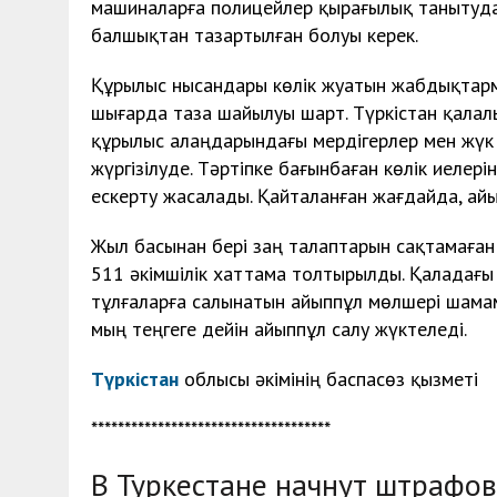
машиналарға полицейлер қырағылық танытуда
балшықтан тазартылған болуы керек.
Құрылыс нысандары көлік жуатын жабдықтарме
шығарда таза шайылуы шарт. Түркістан қалал
құрылыс алаңдарындағы мердігерлер мен жүк к
жүргізілуде. Тәртіпке бағынбаған көлік иелерін
ескерту жасалады. Қайталанған жағдайда, ай
Жыл басынан бері заң талаптарын сақтамаған
511 әкімшілік хаттама толтырылды. Қаладағы
тұлғаларға салынатын айыппұл мөлшері шамам
мың теңгеге дейін айыппұл салу жүктеледі.
Түркістан
облысы әкімінің баспасөз қызметі
************************************
В Туркестане начнут штрафов