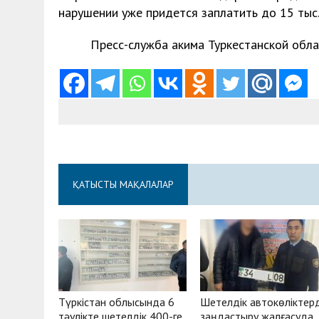
нарушении уже придется заплатить до 15 тыс.
Пресс-служба акима Туркестанской обла
ҚАТЫСТЫ МАҚАЛАЛАР
Түркістан облысында 6
Шетелдік автокөліктерд
тәулікте шетелдік 400-ге
заңдастыру жалғасуда