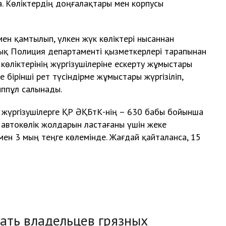
. Көліктердің доңғалақтары мен корпусы
н қамтылып, үлкен жүк көліктері нысаннан
ық Полиция департаменті қызметкерлері тарапынан
өліктерінің жүргізушілеріне ескерту жұмыстары
е бірінші рет түсіндірме жұмыстары жүргізіліп,
ыппұл салынады.
 жүргізушілерге ҚР ӘҚБтК-нің – 630 бабы бойынша
 автокөлік жолдарын ластағаны үшін жеке
ен 3 мың теңге көлемінде. Жағдай қайталанса, 15
ать владельцев грязных