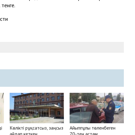
 тенге.
сти
і
Көлікті рұқсатсыз, заңсыз
Айыппұлы төленбеген
айдап кеткен
70-тен астам