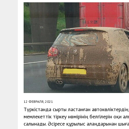
30 МАЯ, 2026
|
ТҮСІНДІРУ ЖҰМЫСТАРЫ ЖҮРГІЗІЛДІ
12 ФЕВРАЛЯ, 2021
Түркістанда сырты ластанған автокөліктердің
мемлекеттік тіркеу нөмірінің белгілерін оқи 
салынады. Әсіресе құрылыс алаңдарынан шыға