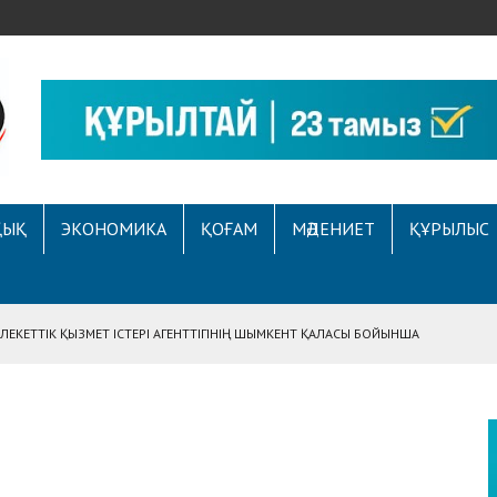
ҚЫҚ
ЭКОНОМИКА
ҚОҒАМ
МӘДЕНИЕТ
ҚҰРЫЛЫС
ЕКЕТТІК ҚЫЗМЕТ ІСТЕРІ АГЕНТТІГІНІҢ ШЫМКЕНТ ҚАЛАСЫ БОЙЫНША
АСЫНА ЖҮГІНГЕН АЗАМАТТЫҢ ҚҰҚЫҒЫ ҚАЛПЫНА КЕЛТІРІЛДІ
 АУҚЫМДЫ МЕРЕКЕЛІК ІС-ШАРА ӨТТІ
Е ҚҰҚЫҚТЫҚ САУАТТЫЛЫҚ МӘСЕЛЕЛЕРІ ТАЛҚЫЛАНДЫ
А СҰХБАТ БЕРІЛДІ