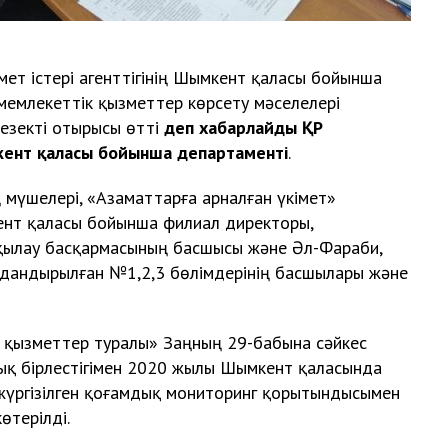
ет істері агенттігінің Шымкент қаласы бойынша
мемлекеттік қызметтер көрсету мәселелері
езекті отырысы өтті
деп хабарлайды ҚР
мкент қаласы бойынша департаменті
.
үшелері, «Азаматтарға арналған үкімет»
нт қаласы бойынша филиал директоры,
ақылау басқармасының басшысы және Әл-Фараби,
ндандырылған №1,2,3 бөлімдерінің басшылары және
н қызметтер туралы» Заңның 29-бабына сәйкес
қ бірлестігімен 2020 жылы Шымкент қаласында
жүргізілген қоғамдық мониторинг қорытындысымен
өтерілді.