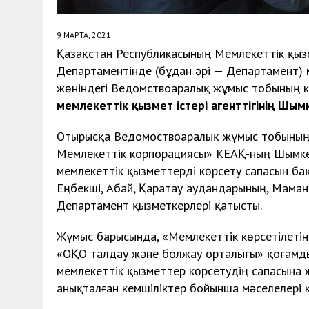
9 МАРТА, 2021
Қазақстан Республикасының Мемлекеттік қызм
Департаментінде (бұдан әрі — Департамент) 
жөніндегі Ведомствоаралық жұмыс тобының к
мемлекеттік қызмет істері агенттігінің Шы
Отырысқа Ведомоствоаралық жұмыс тобының м
Мемлекеттік корпорациясы» КЕАҚ-ның Шымке
мемлекеттік қызметтерді көрсету сапасын б
Еңбекші, Абай, Қаратау аудандарының, Мама
Департамент қызметкерлері қатысты.
Жұмыс барысында, «Мемлекеттік көрсетілеті
«ОҚО талдау және болжау орталығы» қоғамды
мемлекеттік қызметтер көрсетудің сапасына 
анықталған кемшіліктер бойынша мәселелері к