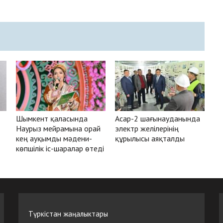
Шымкент қаласында
Асар-2 шағынауданында
Наурыз мейрамына орай
электр желілерінің
кең ауқымды мәдени-
құрылысы аяқталды
көпшілік іс-шаралар өтеді
Түркістан жаңалыктары