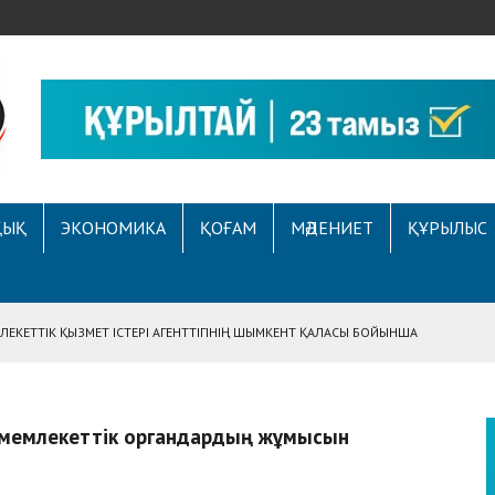
ҚЫҚ
ЭКОНОМИКА
ҚОҒАМ
МӘДЕНИЕТ
ҚҰРЫЛЫС
ЕКЕТТІК ҚЫЗМЕТ ІСТЕРІ АГЕНТТІГІНІҢ ШЫМКЕНТ ҚАЛАСЫ БОЙЫНША
АСЫНА ЖҮГІНГЕН АЗАМАТТЫҢ ҚҰҚЫҒЫ ҚАЛПЫНА КЕЛТІРІЛДІ
 АУҚЫМДЫ МЕРЕКЕЛІК ІС-ШАРА ӨТТІ
— мемлекеттік органдардың жұмысын
Е ҚҰҚЫҚТЫҚ САУАТТЫЛЫҚ МӘСЕЛЕЛЕРІ ТАЛҚЫЛАНДЫ
А СҰХБАТ БЕРІЛДІ