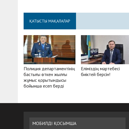
ҚАТЫСТЫ МАҚАЛАЛАР
Полиция департаментінің
Еліміздің мәртебесі
бастығы өткен жылғы
биіктей берсін!
жұмыс қорытындысы
бойынша есеп берді
МОБИЛДІ ҚОСЫМША