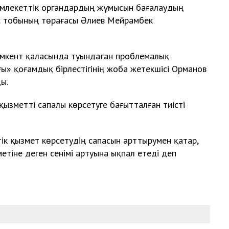
емлекеттік органдардың жұмысын бағалаудың
 тобының төрағасы Әлиев Мейрамбек
мкент қаласында туындаған проблемалық
» қоғамдық бірлестігінің жоба жетекшісі Орманов
ы.
ызметті сапалы көрсетуге бағытталған тиісті
к қызмет көрсетудің сапасын арттырумен қатар,
тіне деген сенімі артуына ықпал етеді деп