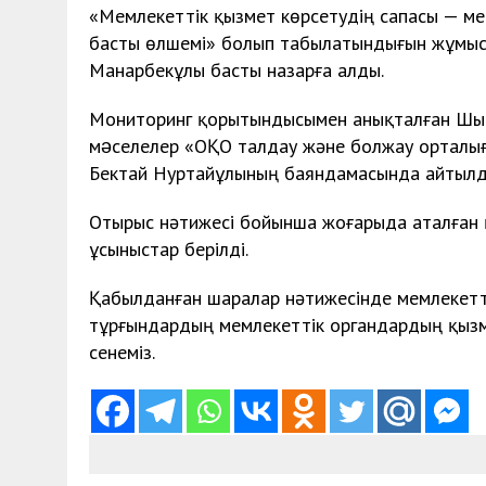
«Мемлекеттік қызмет көрсетудің сапасы — м
басты өлшемі» болып табылатындығын жұмыс
Манарбекұлы басты назарға алды.
Мониторинг қорытындысымен анықталған Шы
мəселелер «ОҚО талдау және болжау орталығы
Бектай Нуртайұлының баяндамасында айтылд
Отырыс нәтижесі бойынша жоғарыда аталған қ
ұсыныстар берілді.
Қабылданған шаралар нәтижесінде мемлекетті
тұрғындардың мемлекеттік органдардың қызме
сенеміз.