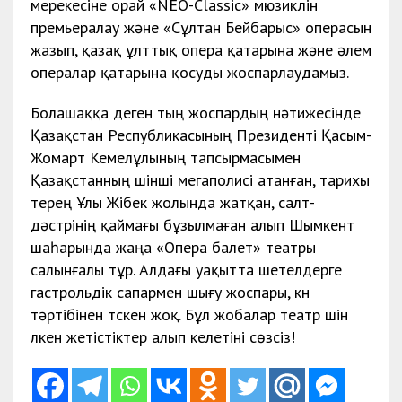
мерекесіне орай «NEO-Classic» мюзиклін
премьералау және «Сұлтан Бейбарыс» операсын
жазып, қазақ ұлттық опера қатарына және әлем
опералар қатарына қосуды жоспарлаудамыз.
Болашаққа деген тың жоспардың нәтижесінде
Қазақстан Республикасының Президенті Қасым-
Жомарт Кемелұлының тапсырмасымен
Қазақстанның үшінші мегаполисі атанған, тарихы
терең Ұлы Жібек жолында жатқан, салт-
дәстүрінің қаймағы бұзылмаған алып Шымкент
шаһарында жаңа «Опера балет» театры
салынғалы тұр. Алдағы уақытта шетелдерге
гастрольдік сапармен шығу жоспары, күн
тәртібінен түскен жоқ. Бұл жобалар театр үшін
үлкен жетістіктер алып келетіні сөзсіз!