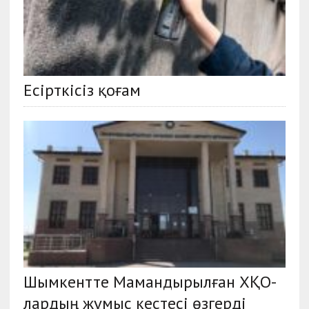
Есірткісіз қоғам
Шымкентте Мамандырылған ХҚО-
лардың жұмыс кестесі өзгерді