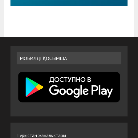
МОБИЛДІ ҚОСЫМША
Түркістан жаңалыктары