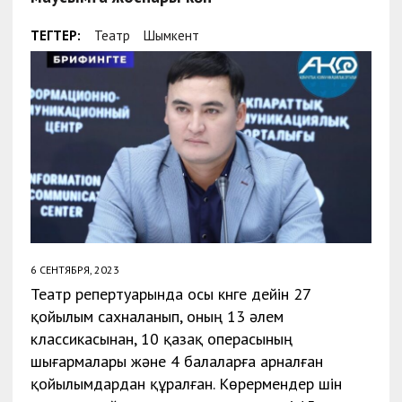
ТЕГТЕР:
Театр
Шымкент
6 СЕНТЯБРЯ, 2023
Театр репертуарында осы күнге дейін 27
қойылым сахналанып, оның 13 әлем
классикасынан, 10 қазақ операсының
шығармалары және 4 балаларға арналған
қойылымдардан құралған. Көрермендер үшін