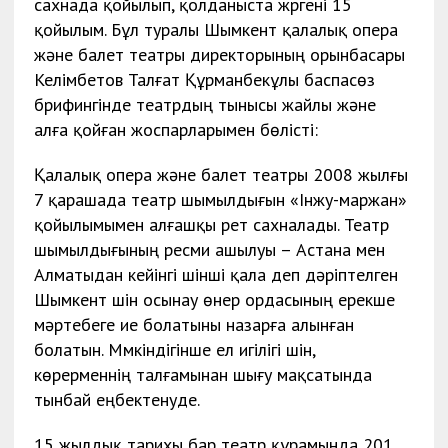
сахнада қойылып, қолданыста жүргені 15
қойылым. Бұл туралы Шымкент қалалық опера
және балет театры директорының орынбасары
Келімбетов Талғат Құрманбекұлы баспасөз
брифингінде театрдың тынысы жайлы және
алға қойған жоспарларымен бөлісті:
Қалалық опера және балет театры 2008 жылғы
7 қарашада театр шымылдығын «Інжу-маржан»
қойылымымен алғашқы рет сахналады. Театр
шымылдығының ресми ашылуы – Астана мен
Алматыдан кейiнгi үшiншi қала деп дәрiптелген
Шымкент үшiн осынау өнер ордасының ерекше
мәртебеге ие болатыны назарға алынған
болатын. Мүмкіндігінше ел игілігі үшін,
көрерменнің талғамынан шығу мақсатында
тынбай еңбектенуде.
15 жылдық тарихы бар театр құрамында 201