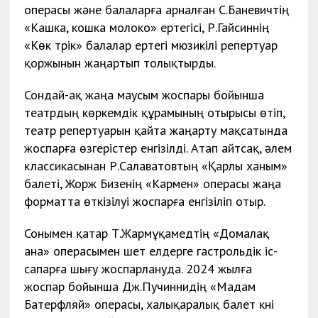
операсы және балаларға арналған С.Баневичтің
«Кашка, кошка молоко» ертегісі, Р.Гайсиннің
«Көк түрік» балалар ертегі мюзикілі репертуар
қоржынын жаңартып толықтырды.
Сондай-ақ жаңа маусым жоспары бойынша
театрдың көркемдік құрамының отырысы өтіп,
театр репертуарын қайта жаңарту мақсатында
жоспарға өзгерістер енгізілді. Атап айтсақ, әлем
классикасынан Р.Салаватовтың «Қарлы ханым»
балеті, Жорж Бизенің «Кармен» операсы жаңа
форматта өткізілуі жоспарға енгізіліп отыр.
Сонымен қатар Т.Жармұқамедтің «Домалақ
ана» операсымен шет елдерге гастрольдік іс-
сапарға шығу жоспарлануда. 2024 жылға
жоспар бойынша Дж.Пучиннидің «Мадам
Батерфляй» операсы, халықаралық балет күні