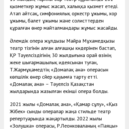
қызметкер жұмыс жасап, халыққа қызмет етеді.
Атап айтсақ, симфониялық оркестр ұжымы, хор
ұжымы, балет ұжымы және солисттерден
құралған өнер майталмандары жұмыс жасайды.
Әлемдік опера жұлдызы Майра Мұхамедқызы
театр тізгінін алған алғашқы күндерінен бастап,
ҚР Тәуелсіздігінің 30 жылдығына орай өзінің
жеке шығармашылық идеясынан туған,
Т.Жармұқамедтің «Домалақ ана» операсын
көпшілік өнер сүйер қауымға тарту етті.
«Домалақ ана» – Тәуелсіз Қазақстан
жылдарында жазылған екінші опера болды.
2021 жылы «Домалақ ана», «Қамар сұлу», «Қыз
Жібек» сынды опералар жаңа стильде театр
репертуарында жаңартылды. 2022 жылы
«Золушка» операсы, Р.Леонковаланың «Паяцы»