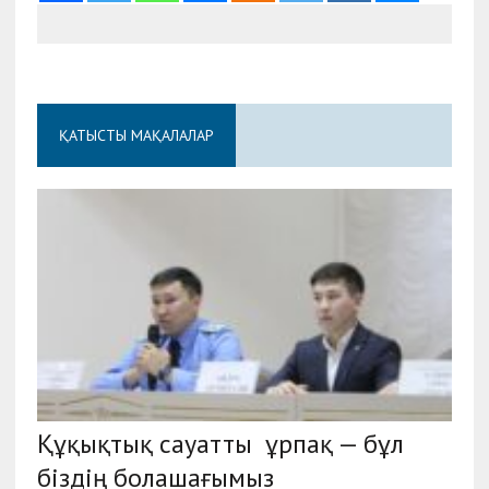
ҚАТЫСТЫ МАҚАЛАЛАР
Құқықтық сауатты ұрпақ — бұл
біздің болашағымыз