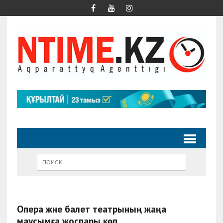
Опера және балет театрының жаңа
маусымға жоспары көп