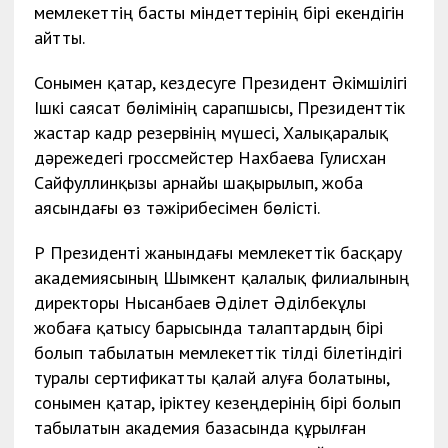
мемлекеттің басты міндеттерінің бірі екендігін
айтты.
Сонымен қатар, кездесуге Президент Әкімшілігі
Ішкі саясат бөлімінің сарапшысы, Президенттік
жастар кадр резервінің мүшесі, Халықаралық
дәрежедегі гроссмейстер Нахбаева Гулисхан
Сайфуллинқызы арнайы шақырылып, жоба
аясындағы өз тәжірибесімен бөлісті.
ҚР Президенті жанындағы мемлекеттік басқару
академиясының Шымкент қалалық филиалының
директоры Нысанбаев Әділет Әділбекұлы
жобаға қатысу барысында талаптардың бірі
болып табылатын мемлекеттік тілді білетіндігі
туралы сертификатты қалай алуға болатыны,
сонымен қатар, іріктеу кезеңдерінің бірі болып
табылатын академия базасында құрылған