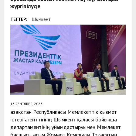
жүргізілуде
ТЕГТЕР:
Шымкент
13 СЕНТЯБРЯ, 2023
Қазақстан Республикасы Мемлекеттік қызмет
істері агенттігінің Шымкент қаласы бойынша
департаментінің ұйымдастыруымен Мемлекет
басшысы Қасым-Жомарт Кемелұлы Тоқаевтың