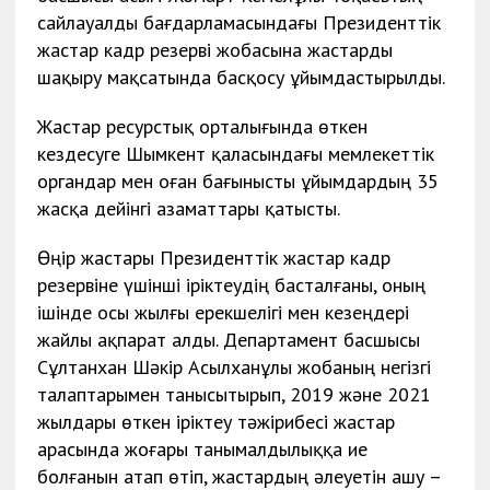
сайлауалды бағдарламасындағы Президенттік
жастар кадр резерві жобасына жастарды
шақыру мақсатында басқосу ұйымдастырылды.
Жастар ресурстық орталығында өткен
кездесуге Шымкент қаласындағы мемлекеттік
органдар мен оған бағынысты ұйымдардың 35
жасқа дейінгі азаматтары қатысты.
Өңір жастары Президенттік жастар кадр
резервіне үшінші іріктеудің басталғаны, оның
ішінде осы жылғы ерекшелігі мен кезеңдері
жайлы ақпарат алды. Департамент басшысы
Сұлтанхан Шәкір Асылханұлы жобаның негізгі
талаптарымен танысытырып, 2019 және 2021
жылдары өткен іріктеу тәжірибесі жастар
арасында жоғары танымалдылыққа ие
болғанын атап өтіп, жастардың әлеуетін ашу –