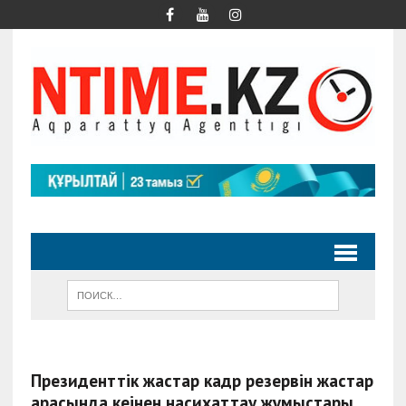
Президенттік жастар кадр резервін жастар
арасында кеңінен насихаттау жұмыстары