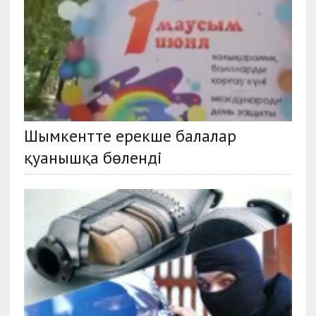
Шымкентте ерекше балалар
қуанышқа бөленді