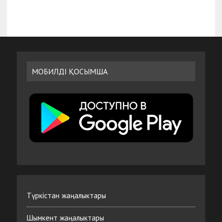
МОБИЛДІ ҚОСЫМША
Түркістан жаңалыктары
Шымкент жаңалыктары