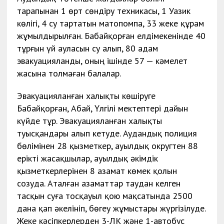
тарапынан 1 өрт сөндіру техникасы, 1 Уазик
көлігі, 4 су тартатын матопомпа, 33 жеке құрам
жұмылдырылған. Бабайқорған елдімекенінде 40
тұрғын үй ауласын су алып, 80 адам
эвакуацияланды, оның ішінде 57 — кәмелет
жасына толмаған балалар.
Эвакуацияланған халықты көшіруге
Бабайқорған, Абай, Үлгілі мектептері дайын
күйде тұр. Эвакуацияланған халықты
туысқандары алып кетуде. Аудандық полиция
бөлімінен 28 қызметкер, ауылдық округтен 88
ерікті жасақшылар, ауылдық әкімдік
қызметкерлерінен 8 азамат көмек қолын
созуда. Аталған азаматтар таудан келген
тасқын суға тосқауыл қою мақсатында 2500
дана қап әкелініп, бөгеу жұмыстары жүргізілуде.
Жеке кәсіпкерлерден 3-ЛК және 1-автобус