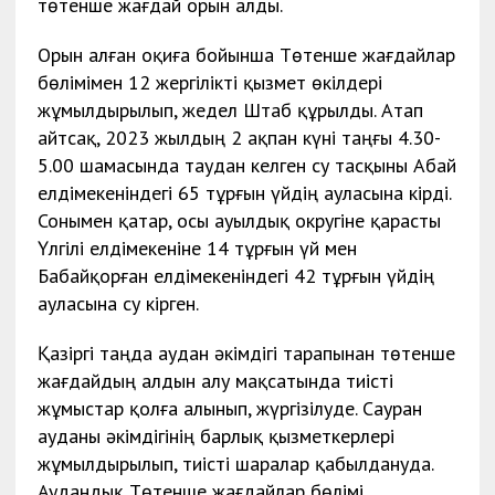
төтенше жағдай орын алды.
Орын алған оқиға бойынша Төтенше жағдайлар
бөлімімен 12 жергілікті қызмет өкілдері
жұмылдырылып, жедел Штаб құрылды. Атап
айтсақ, 2023 жылдың 2 ақпан күні таңғы 4.30-
5.00 шамасында таудан келген су тасқыны Абай
елдімекеніндегі 65 тұрғын үйдің ауласына кірді.
Сонымен қатар, осы ауылдық округіне қарасты
Үлгілі елдімекеніне 14 тұрғын үй мен
Бабайқорған елдімекеніндегі 42 тұрғын үйдің
ауласына су кірген.
Қазіргі таңда аудан әкімдігі тарапынан төтенше
жағдайдың алдын алу мақсатында тиісті
жұмыстар қолға алынып, жүргізілуде. Сауран
ауданы әкімдігінің барлық қызметкерлері
жұмылдырылып, тиісті шаралар қабылдануда.
Аудандық Төтенше жағдайлар бөлімі