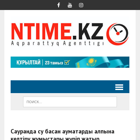
Сауранда су басқан аумақтарды қалпына
келтіру жұмыстары жүріп жатыр