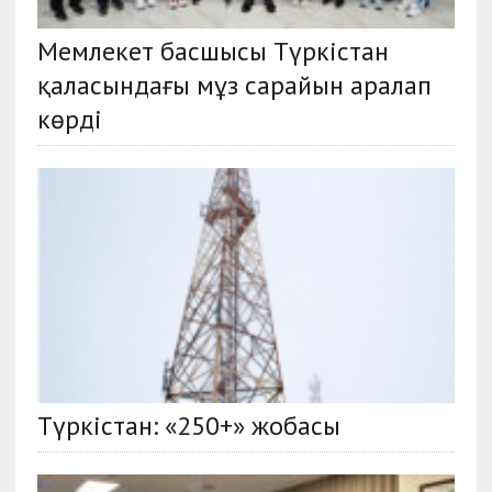
Мемлекет басшысы Түркістан
қаласындағы мұз сарайын аралап
көрді
Түркістан: «250+» жобасы