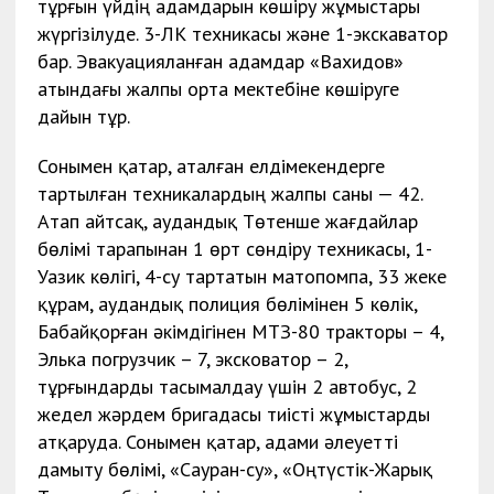
тұрғын үйдің адамдарын көшіру жұмыстары
жүргізілуде. 3-ЛК техникасы және 1-экскаватор
бар. Эвакуацияланған адамдар «Вахидов»
атындағы жалпы орта мектебіне көшіруге
дайын тұр.
Сонымен қатар, аталған елдімекендерге
тартылған техникалардың жалпы саны — 42.
Атап айтсақ, аудандық Төтенше жағдайлар
бөлімі тарапынан 1 өрт сөндіру техникасы, 1-
Уазик көлігі, 4-су тартатын матопомпа, 33 жеке
құрам, аудандық полиция бөлімінен 5 көлік,
Бабайқорған әкімдігінен МТЗ-80 тракторы – 4,
Элька погрузчик – 7, эксковатор – 2,
тұрғындарды тасымалдау үшін 2 автобус, 2
жедел жәрдем бригадасы тиісті жұмыстарды
атқаруда. Сонымен қатар, адами әлеуетті
дамыту бөлімі, «Сауран-су», «Оңтүстік-Жарық