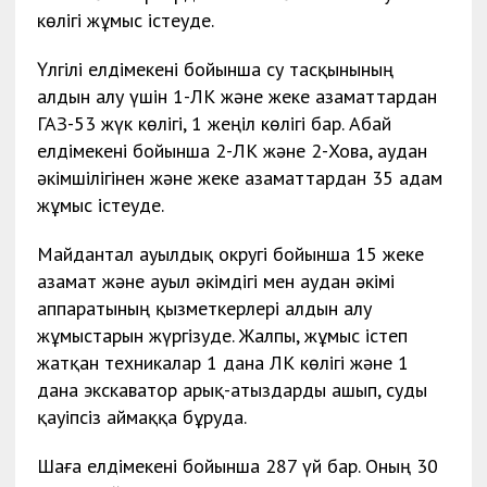
көлігі жұмыс істеуде.
Үлгілі елдімекені бойынша су тасқынының
алдын алу үшін 1-ЛК және жеке азаматтардан
ГАЗ-53 жүк көлігі, 1 жеңіл көлігі бар. Абай
елдімекені бойынша 2-ЛК және 2-Хова, аудан
әкімшілігінен және жеке азаматтардан 35 адам
жұмыс істеуде.
Майдантал ауылдық округі бойынша 15 жеке
азамат және ауыл әкімдігі мен аудан әкімі
аппаратының қызметкерлері алдын алу
жұмыстарын жүргізуде. Жалпы, жұмыс істеп
жатқан техникалар 1 дана ЛК көлігі және 1
дана экскаватор арық-атыздарды ашып, суды
қауіпсіз аймаққа бұруда.
Шаға елдімекені бойынша 287 үй бар. Оның 30