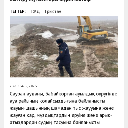
ТЕГТЕР:
ТЖД
Түркістан
2 ФЕВРАЛЯ, 2023
Сауран ауданы, Бабайқорған ауылдық округінде
ауа райының қолайсыздығына байланысты
жауын-шашынның шамадан тыс жаууына және
жауған қар, мұздықтардың еруіне және арық-
атыздардан судың тасуына байланысты