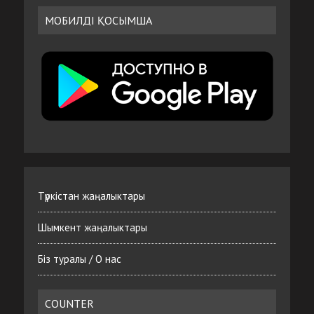
МОБИЛДІ ҚОСЫМША
Түркістан жаңалыктары
Шымкент жаңалыктары
Біз туралы / О нас
COUNTER