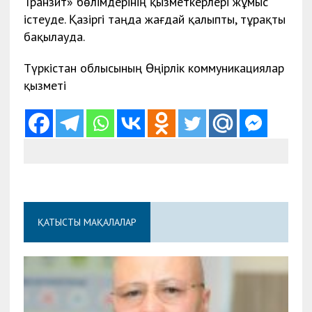
Транзит» бөлімдерінің қызметкерлері жұмыс
істеуде. Қазіргі таңда жағдай қалыпты, тұрақты
бақылауда.
Түркістан облысының Өңірлік коммуникациялар
қызметі
ҚАТЫСТЫ МАҚАЛАЛАР