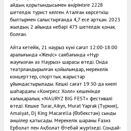
айдың қорытындысымен өңірімізге 2228
шетелдік турист келген. Аталған көрсеткіш
былтырмен салыстырғанда 4,7 есе артқан. 2023
жылдың 2 айында небәрі 475 шетелдік қонақ
болған.
Айта кетейік, 21 наурыз күні сағат 12:00-18:00
аралығында «Жеңіс» саябағында «Нұр
жауғызған әз Наурыз» шарасы өтеді. Онда
театрландырылған қойылымдар, мерекелік
концерттер, спорттық жарыстар
ұйымдастырылады. Кешкі сағат 19:30-да киелі
шаһардағы «Конгресс Холл» кешенінде
халықаралық «NAURYZ BIG FEST» фестивалі
өтеді. Кешке Turar, Aikyn, Murat Yaprak (Түркия),
Amalyat, Dj King Macarella (Өзбекстан) сынды
әншілер қатысады. Мерекелік шараны Ғазиз
Ерболат пен Ақболат Өтебай жүргізеді. Сондай-