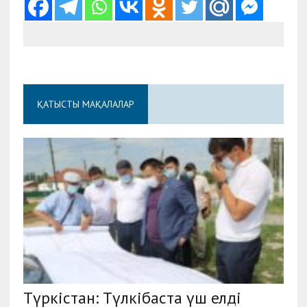
ҚАТЫСТЫ МАҚАЛАЛАР
Түркістан: Түлкібаста үш елді