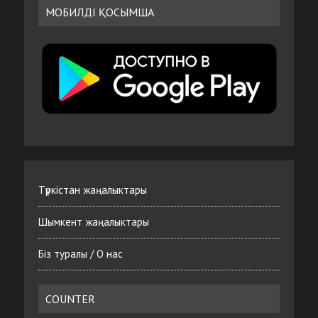
МОБИЛДІ ҚОСЫМША
Түркістан жаңалыктары
Шымкент жаңалыктары
Біз туралы / О нас
COUNTER