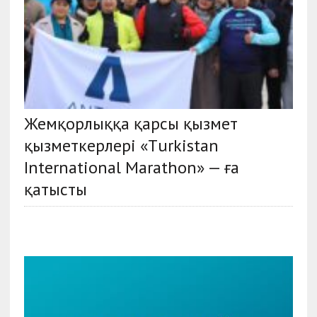
Жемқорлыққа қарсы қызмет
қызметкерлері «Тurkistan
Іnternational Мarathon» — ға
қатысты