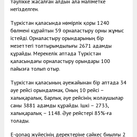
тәулікке жасалған алдын ала мәліметке
негізделген.
Түркістан қаласында нөмірлік қоры 1240
бөлмені құрайтын 59 орналастыру орны жұмыс
істейді. Орналастыру орындарының бір
мезеттегі толтырымдылығы 2671 адамды
құрайды.
Мерекелік аптада Түркістан
қаласындағы орналастыру орындары 100
пайызға толып отыр.
Түркістан қаласының әуежайынан бір аптада 34
әуе рейсі орындалмақ. Оның 10 рейсі –
халықаралық. Барлық әуе рейсінің жолаушылар
саны 3881 адамды құрайды. Ішкі – 2733,
халықаралық – 1148. Әуе рейстері 85%-ға
толады.
E-qonaq жүйесінің деректеріне сәйкес биылғы 2