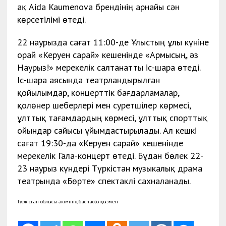
ақ Aida Kaumenova брендінің арнайы сән
көрсетілімі өтеді.
22 наурызда сағат 11:00-де Ұлыстың ұлы күніне
орай «Керуен сарай» кешенінде «Армысың, әз
Наурыз!» мерекелік салтанатты іс-шара өтеді.
Іс-шара аясында театрландырылған
қойылымдар, концерттік бағдарламалар,
қолөнер шеберлері мен суретшілер көрмесі,
ұлттық тағамдардың көрмесі, ұлттық спорттық
ойындар сайысы ұйымдастырылады. Ал кешкі
сағат 19:30-да «Керуен сарай» кешенінде
мерекелік Гала-концерт өтеді. Бұдан бөлек 22-
23 наурыз күндері Түркістан музыкалық драма
театрында «Бөрте» спектаклі сахналанады.
Түркістан облысы әкімінің баспасөз қызметі