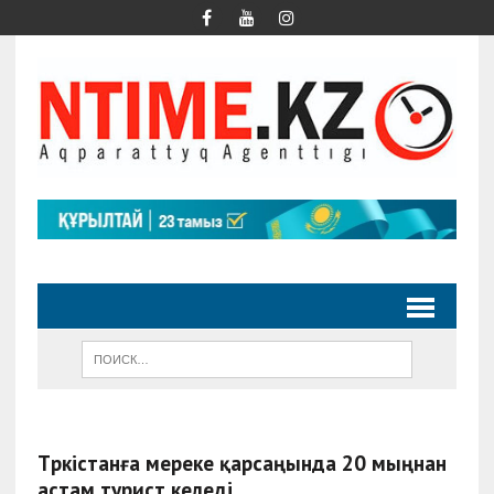
Түркістанға мереке қарсаңында 20 мыңнан
астам турист келеді