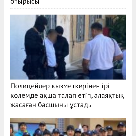
отырысы
Полицейлер қызметкерінен ірі
көлемде ақша талап етіп, алаяқтық
жасаған басшыны ұстады