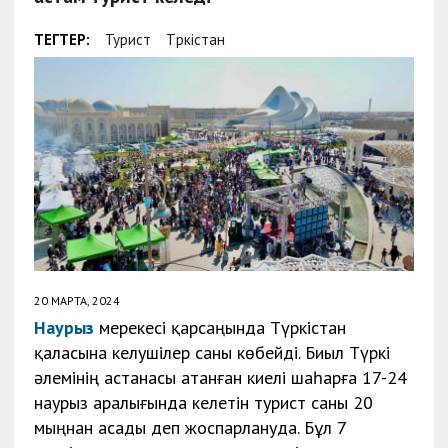
ТЕГТЕР:
Турист
Түркістан
20 МАРТА, 2024
Наурыз
мерекесі қарсаңында Түркістан
қаласына келушілер саны көбейді. Биыл Түркі
әлемінің астанасы атанған киелі шаһарға 17-24
наурыз аралығында келетін турист саны 20
мыңнан асады деп жоспарлануда. Бұл 7