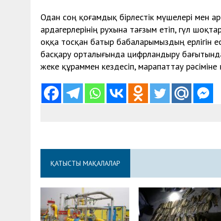
Одан соң қоғамдық бірлестік мүшелері мен а
ардагерлерінің рухына тағзым етіп, гүл шоқт
оққа тосқан батыр бабаларымыздың ерлігін е
басқару орталығында цифрландыру бағытынд
жеке құраммен кездесіп, марапаттау рәсіміне 
ҚАТЫСТЫ МАҚАЛАЛАР