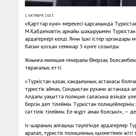
1 ОКТЯБРЯ, 2023
«Қарттар күні» мерекесі қарсаңында Түркіст
М.Қабденовтің арнайы шақыруымен Түркістан 
ардагерлері келді. Яғни Ішкі істер органдары
басын қосқан семинар 3 күнге созылды.
Жиынға милиция-генералы Өмірзақ Болсамбек
төрағалық етті.
«Түркістан қазақ хандығының астанасы болған
туристік аймақ. Сондықтан рухани астанада 
Алдағы уақытта полиция саласына өзіндік үле
берсін деп тілеймін. Түркістан полицейлеріні
сәттілік тілеймін. Ел-жұрт аман болсын!», — д
Іс-шараның алғашқы тәулігінде ардагерлер Тү
аралап, туристік полицияның қызметімен жіті 