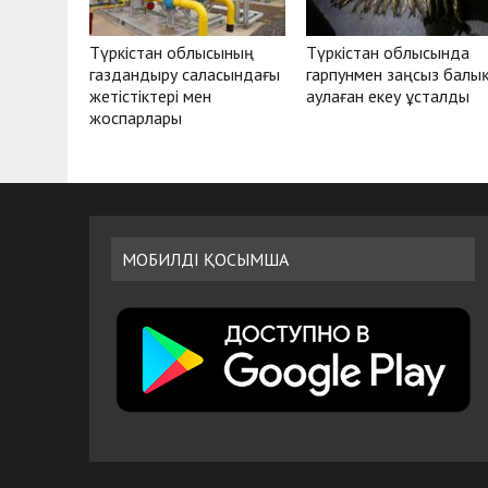
Түркістан облысының
Түркістан облысында
газдандыру саласындағы
гарпунмен заңсыз балы
жетістіктері мен
аулаған екеу ұсталды
жоспарлары
МОБИЛДІ ҚОСЫМША