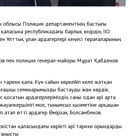
ан облысы Полиция департаментінің бастығы
қаласына республикадағы барлық өңірдің ІІО
 мен Ұлттық ұлан ардагерлері кеңесі төрағаларының
ов пен полиция генерал-майоры Мұрат Қабденов
 тарихи қала. Күн сайын көркейіп келе жатқан
алғашқы семинарымызды бастауды жөн көрдік.
с қосатын ардагерлеріміздің саны одан әрі арта
ң жауапкершілігі мол, тынымсыз қызметіне әрқашан
еп атап өтті ардагер Өмірзақ Болсамбеков.
ркістан қаласындағы көрікті әрі тарихи орындарды
танысты.