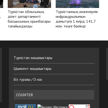
Түркістан облысының
Түркістанның инженерлік
қ
Әділет департаменті
инфрақұрылымын
басшысының орынбасары
дамытуға 1 млрд. 141,7
тағайындалды
млн. теңге бөлінді
Түркістан жаңалыктары
Шымкент жаңалыктары
Біз туралы / О нас
COUNTER