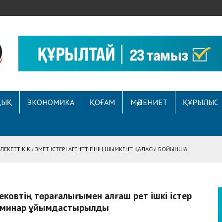
ҚЫҚ
ЭКОНОМИКА
ҚОҒАМ
МӘДЕНИЕТ
ҚҰРЫЛЫС
ЕКЕТТІК ҚЫЗМЕТ ІСТЕРІ АГЕНТТІГІНІҢ ШЫМКЕНТ ҚАЛАСЫ БОЙЫНША
АСЫНА ЖҮГІНГЕН АЗАМАТТЫҢ ҚҰҚЫҒЫ ҚАЛПЫНА КЕЛТІРІЛДІ
 АУҚЫМДЫ МЕРЕКЕЛІК ІС-ШАРА ӨТТІ
ековтің төрағалығымен алғаш рет ішкі істер
Е ҚҰҚЫҚТЫҚ САУАТТЫЛЫҚ МӘСЕЛЕЛЕРІ ТАЛҚЫЛАНДЫ
семинар ұйымдастырылды
А СҰХБАТ БЕРІЛДІ