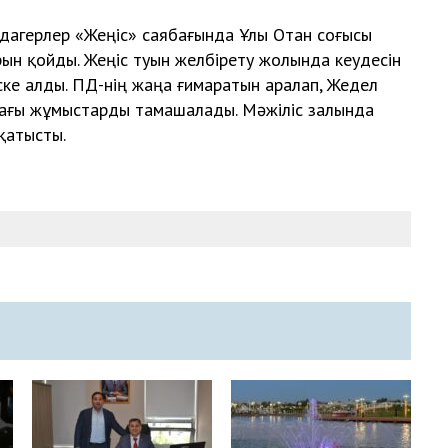
рдагерлер «Жеңіс» саябағында Ұлы Отан соғысы
арын қойды. Жеңіс туын желбірету жолында кеудесін
ске алды. ПД-нің жаңа ғимаратын аралап, Жедел
ағы жұмыстарды тамашалады. Мәжіліс залында
қатысты.