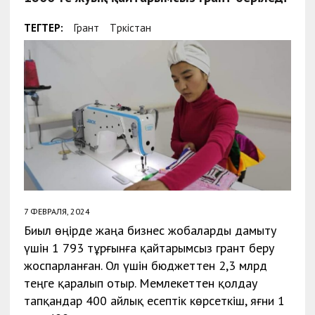
ТЕГТЕР:
Грант
Түркістан
7 ФЕВРАЛЯ, 2024
Биыл өңірде жаңа бизнес жобаларды дамыту
үшін 1 793 тұрғынға қайтарымсыз грант беру
жоспарланған. Ол үшін бюджеттен 2,3 млрд
теңге қаралып отыр. Мемлекеттен қолдау
тапқандар 400 айлық есептік көрсеткіш, яғни 1