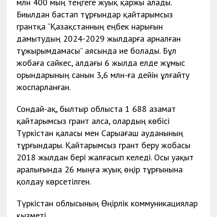
млн 400 мың теңгеге жуық қаржы алады.
Биылдан бастап тұрғындар қайтарымсыз
грантқа “Қазақстанның еңбек нарығын
дамытудың 2024-2029 жылдарға арналған
тұжырымдамасы” аясында ие болады. Бұл
жобаға
сәйкес, алдағы 6 жылда елде жұмыс
орындарының санын 3,6 млн-ға дейін ұлғайту
жоспарланған.
Сондай-ақ, былтыр облыста 1 688 азамат
қайтарымсыз грант алса, олардың көбісі
Түркістан қаласы мен Сарыағаш ауданының
тұрғындары. Қайтарымсыз грант беру жобасы
2018 жылдан бері жалғасып келеді. Осы уақыт
аралығында 26 мыңға жуық өңір тұрғынына
қолдау көрсетілген.
Түркістан облысының Өңірлік коммуникациялар
қызметі