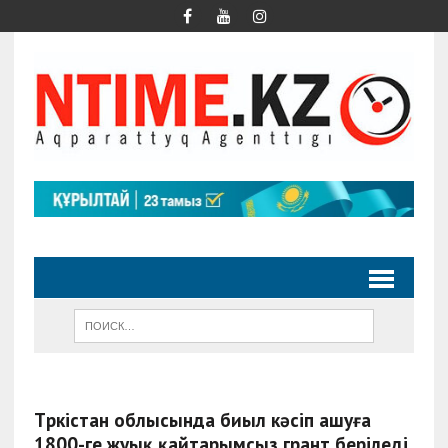
Түркістан облысында биыл кәсіп ашуға
1800-ге жуық қайтарымсыз грант беріледі