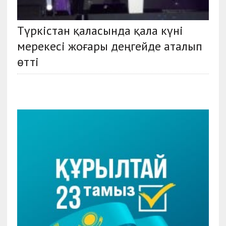
Түркістан қаласында қала күні
мерекесі жоғары деңгейде аталып
өтті