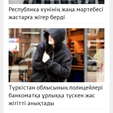
Республика күнінің жаңа мәртебесі
жастарға жігер берді
Түркістан облысының полицейлері
банкоматқа ұрлыққа түскен жас
жігітті анықтады