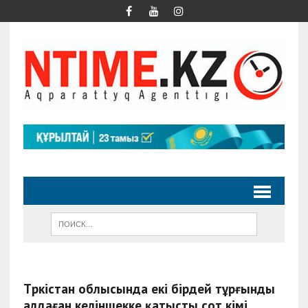
Түркістан облысында екі бірдей тұрғынды
алдаған келіншекке қатысты сот үкімі