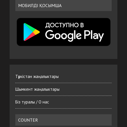
МОБИЛДІ ҚОСЫМША
Түркістан жаңалыктары
Шымкент жаңалыктары
Біз туралы / О нас
COUNTER