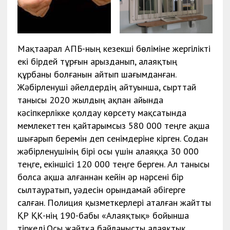
Мақтаарал АПБ-ның кезекші бөліміне жергілікті
екі бірдей тұрғын арызданып, алаяқтың
құрбаны болғанын айтып шағымданған.
Жәбірленуші әйелдердің айтуынша, сырттай
танысы 2020 жылдың ақпан айында
кәсіпкерлікке қолдау көрсету мақсатында
мемлекеттен қайтарымсыз 580 000 теңге ақша
шығарып беремін деп сенімдеріне кірген. Содан
жәбірленушінің бірі осы үшін алаяққа 30 000
теңге, екіншісі 120 000 теңге берген. Ал танысы
болса ақша алғаннан кейін әр нәрсені бір
сылтауратып, уәдесін орындамай әбігерге
салған. Полиция қызметкерлері аталған жайтты
ҚР ҚК-нің 190-бабы «Алаяқтық» бойынша
тіркеді.Осы жайтқа байланысты алаяқтық