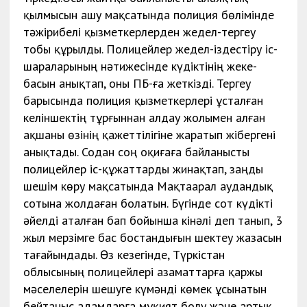
қылмысын ашу мақсатында полиция бөлімінде
тәжірибелі қызметкерлерден жедел-тергеу
тобы құрылды. Полицейлер жедел-іздестіру іс-
шараларының нәтижесінде күдіктінің жеке-
басын анықтап, оны ПБ-ға жеткізді. Тергеу
барысында полиция қызметкерлері ұсталған
келіншектің тұрғыннан алдау жолымен алған
ақшаны өзінің қажеттілігіне жаратып жібергені
анықтады. Содан соң оқиғаға байланысты
полицейлер іс-құжаттарды жинақтап, заңды
шешім көру мақсатында Мақтаарал аудандық
сотына жолдаған болатын. Бүгінде сот күдікті
әйелді аталған бап бойынша кінәлі деп танып, 3
жыл мерзімге бас бостандығын шектеу жазасын
тағайындады. Өз кезегінде, Түркістан
облысының полицейлері азаматтарға қаржы
мәселелерін шешуге күмәнді көмек ұсынатын
бейтаныс адамдарға мұқият болу және артық