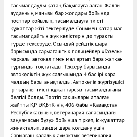
тасымалдауды қатаң бақылауға алған. Жалпы
ауданның маңызы бар жолдары бойында
посттар қойылып, тасымалдауға тиісті
құжаттар жіті тексерілуде. Сонымен қатар мал
тасымалдайтын жүк көліктерін де тұрақты
түрде тексеруде. Осындай рейдтік шара
барысында сарыағаштық полицейлер «Газель»
маркалы автокөлігімен мал артып бара жатқан
тұрғынды тоқтатады. Тексеру барысында
автокөліктің жүк салғышында 4 бас ірі қара
малдың бары анықталды. Автокөлік жүргізушісі
ірі-қараны тиісті құжаттарсыз тасымалдағаны
белгілі болды. Тәртіп сақшылары аталған
жайтты ҚР ӘҚБтК-нің 406-бабы «Қазақстан
Республикасының ветеринария саласындағы
заңнамасын бұзу» бойынша тіркеп, іс-құжаттар
жинақталып, заңды шара қолдану үшін
Сарыағаш қалалық аумақтық ветеринария