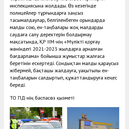
инспекциясына жолдады. Өз кезегінде
полицейлер тұрғындарға заңсыз
тасымалдаулар, белгіленбеген орындарда
малды сою, ен-таңбалары жоқ малдарды
саудаға салу деректерін болдырмау
мақсатында, ҚР ІІМ-нің «Мүлікті қорғау
жөніндегі 2021-2023 жылдарға арналған
бағдарлама» бойынша жұмыстар жалғаса
беретінін ескертеді. Сондықтан малды қараусыз
жібермей, бақташы жалдауға, уақытылы ен-
таңбаларын салдыртып, құжаттандыруға кеңес
береді.
ТО ПД-нің баспасөз қызметі