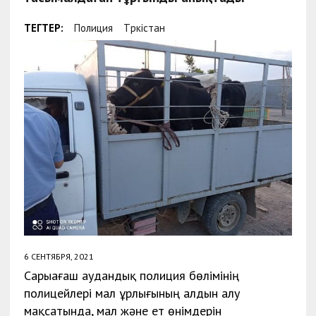
ТЕГТЕР:
Полиция
Түркістан
6 СЕНТЯБРЯ, 2021
Сарыағаш аудандық полиция бөлімінің
полицейлері мал ұрлығының алдын алу
мақсатында, мал және ет өнімдерін