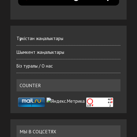
Түркістан жаңалыктары
Шымкент жаңалыктары
Біз туралы / О нас
COUNTER
МЫ В СОЦСЕТЯХ