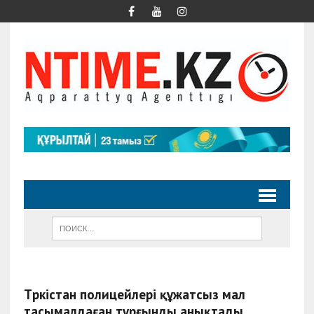
Түркістан полицейлері құжатсыз мал
тасымалдаған тұрғынды анықтады