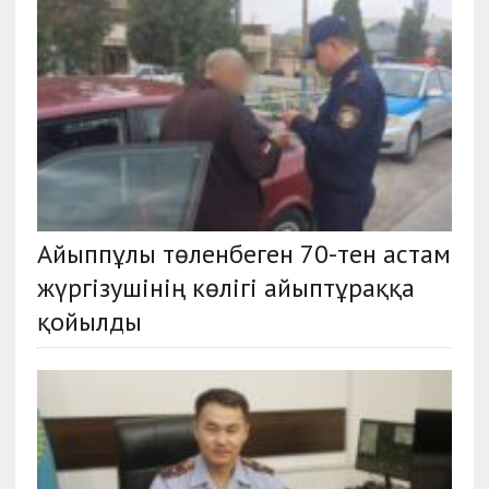
Айыппұлы төленбеген 70-тен астам
жүргізушінің көлігі айыптұраққа
қойылды