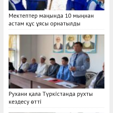
Мектептер маңында 10 мыңнан
астам құс ұясы орнатылды
Рухани қала Түркістанда рухты
кездесу өтті