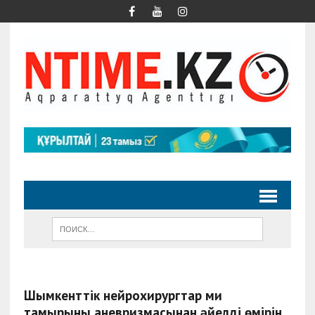
Шымкенттік нейрохирургтар ми
тамырының аневризмасынан әйелдің өмірін