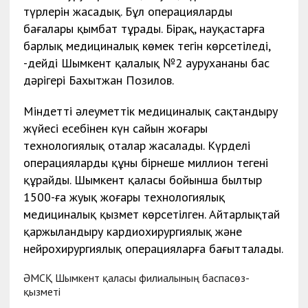
түрлерін жасадық. Бұл операциялардың
бағалары қымбат тұрады. Бірақ, науқастарға
барлық медициналық көмек тегін көрсетіледі,
-дейді Шымкент қалалық №2 аурухананың бас
дәрігері Бахытжан Позилов.
Міндетті әлеуметтік медициналық сақтандыру
жүйесі есебінен күн сайын жоғары
технологиялық оталар жасалады. Күрделі
операциялардың құны бірнеше миллион теңгені
құрайды. Шымкент қаласы бойынша былтыр
1500-ға жуық жоғары технологиялық
медициналық қызмет көрсетілген. Айтарлықтай
қаржыландыру кардиохирургиялық және
нейрохирургиялық операцияларға бағытталады.
ӘМСҚ Шымкент қаласы филиалының баспасөз-
қызметі