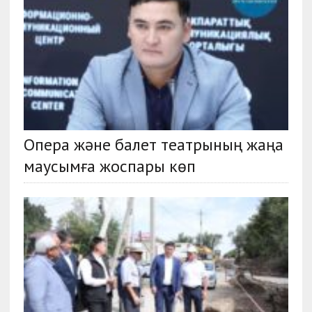
Опера және балет театрының жаңа
маусымға жоспары көп