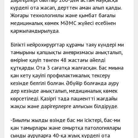
күрделі ота жасап, дерттен аман алып қалды.
Жоғары технологиялы және қымбат бағалы
медициналық көмек МӘМС жүйесі есебінен
қаржыландырылуда.
Білікті нейрохирургтар құрамы таяу күндері ми
тамырының қапшықты аневризмасы анықталып,
өміріне қауіп төнген 48 жастағы әйелді
құтқарды. Ота 3 сағатқа жалғасқан. Бас миына
қан кету қауіпі профилактикалық тексеру
кезінде белгілі болған. Әбүйір болғанда ауру
дер кезінде анықталып, медициналық көмек
көрсетіледі. Қазіргі таңда пациенттің жағдайы
жақсы және дәрігерлерге алғысын білдіруде.
-Биылғы жылдың өзінде бас ми ісіктері, бас-ми
қан тамырлары және омыртқа патологиялары
сынды ауруларға 40-қа жуық күрделі ота