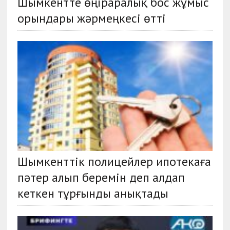
Шымкентте өңіраралық бос жұмыс
орындары жәрмеңкесі өтті
Шымкенттік полицейлер ипотекаға
пәтер алып беремін деп алдап
кеткен тұрғынды анықтады