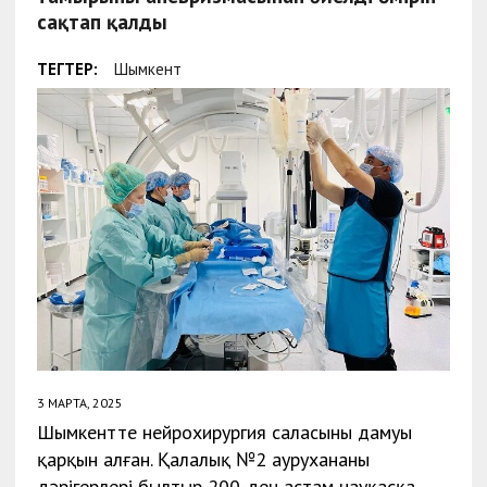
сақтап қалды
ТЕГТЕР:
Шымкент
3 МАРТА, 2025
Шымкентте нейрохирургия саласының дамуы
қарқын алған. Қалалық №2 аурухананың
дәрігерлері былтыр 200-ден астам науқасқа