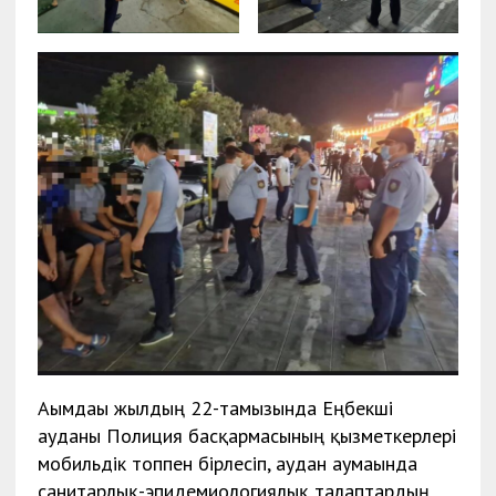
Ағымдағы жылдың 22-тамызында Еңбекші
ауданы Полиция басқармасының қызметкерлері
мобильдік топпен бірлесіп, аудан аумағында
санитарлық-эпидемиологиялық талаптардың