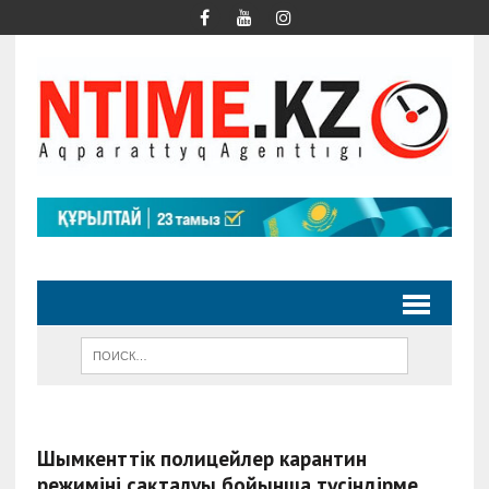
Шымкенттік полицейлер карантин
режимінің сақталуы бойынша түсіндірме