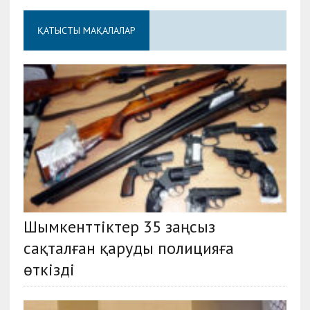
ҚАТЫСТЫ МАҚАЛАЛАР
Шымкенттіктер 35 заңсыз
сақталған қаруды полицияға
өткізді