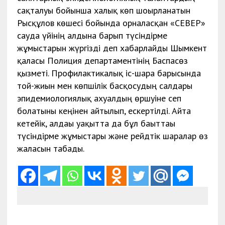
сақталуы бойынша халық көп шоғырланатын
Рысқұлов көшесі бойында орналасқан «СЕВЕР»
сауда үйінің алдына барып түсіндірме
жұмыстарын жүргізді деп хабарлайды Шымкент
қаласы Полиция департаментінің Баспасөз
қызметі. Профилактикалық іс-шара барысында
той-жиын мен көпшілік басқосудың салдары
эпидемиологиялық ахуалдың өршуіне сеп
болатыны кеңінен айтылып, ескертілді. Айта
кетейік, алдағы уақытта да бұл бағыттағы
түсіндірме жұмыстары және рейдтік шаралар өз
жалғасын табады.