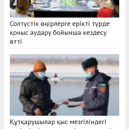
Солтүстік өңірлерге ерікті түрде
қоныс аудару бойынша кездесу
өтті
Құтқарушылар қыс мезгіліндегі