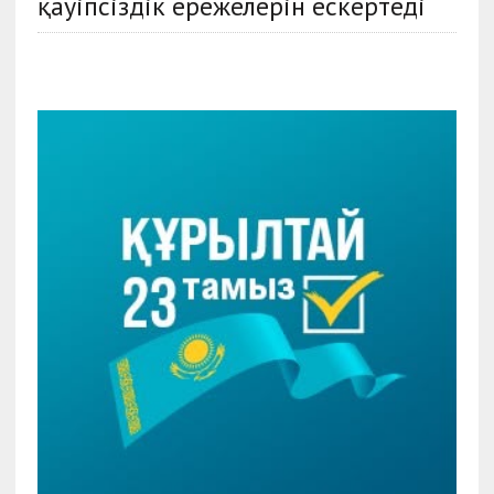
қауіпсіздік ережелерін ескертеді