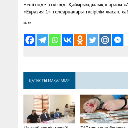
мешітінде өткізілді. Қайырымдылық шараны «А
«Евразия-1» телеарналары түсірілім жасап, ха
ҚМДБ
ҚАТЫСТЫ МАҚАЛАЛАР
Маңдай тердің мерейі
747 млн теңге бюджет