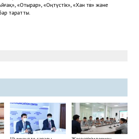
йғақ», «Отырар», «Оңтүстік», «Хан тв» және
бар таратты.
Шымкентте сапалы
Жасөспірімдермен