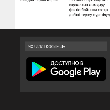
қаражатын жымқыру
фактісі бойынша сотқа
дейінгі тергеу жүргізілу
МОБИЛДІ ҚОСЫМША