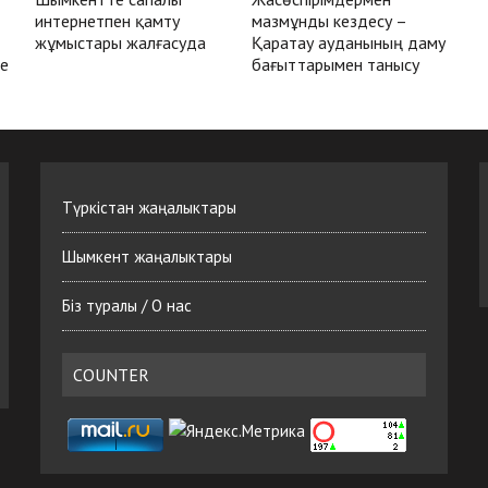
интернетпен қамту
мазмұнды кездесу –
жұмыстары жалғасуда
Қаратау ауданының даму
де
бағыттарымен танысу
Түркістан жаңалыктары
Шымкент жаңалыктары
Біз туралы / О нас
COUNTER