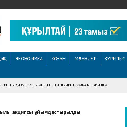
ҚЫҚ
ЭКОНОМИКА
ҚОҒАМ
МӘДЕНИЕТ
ҚҰРЫЛЫС
ЕКЕТТІК ҚЫЗМЕТ ІСТЕРІ АГЕНТТІГІНІҢ ШЫМКЕНТ ҚАЛАСЫ БОЙЫНША
АСЫНА ЖҮГІНГЕН АЗАМАТТЫҢ ҚҰҚЫҒЫ ҚАЛПЫНА КЕЛТІРІЛДІ
 АУҚЫМДЫ МЕРЕКЕЛІК ІС-ШАРА ӨТТІ
дылық акциясы ұйымдастырылды
Е ҚҰҚЫҚТЫҚ САУАТТЫЛЫҚ МӘСЕЛЕЛЕРІ ТАЛҚЫЛАНДЫ
А СҰХБАТ БЕРІЛДІ