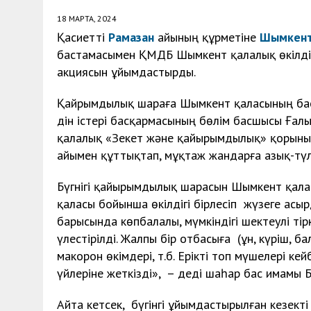
18 МАРТА, 2024
Қасиетті
Рамазан
айының құрметіне
Шымкен
бастамасымен ҚМДБ Шымкент қалалық өкілдіг
акциясын ұйымдастырды.
Қайрымдылық шараға Шымкент қаласының бас
дін істері басқармасының бөлім басшысы Ғал
қалалық «Зекет және қайырымдылық» қорының 
айымен құттықтап, мұқтаж жандарға азық-түлік
Бүгнігі қайырымдылық шарасын Шымкент қала
қаласы бойынша өкілдігі бірлесіп жүзеге асыр
барысында көпбалалы, мүмкіндігі шектеулі тір
үлестірілді. Жалпы бір отбасыға (ұн, күріш, бал
макорон өкімдері, т.б. Ерікті топ мүшелері к
үйлеріне жеткізді», – деді шаһар бас имамы
Айта кетсек, бүгінгі ұйымдастырылған кезе