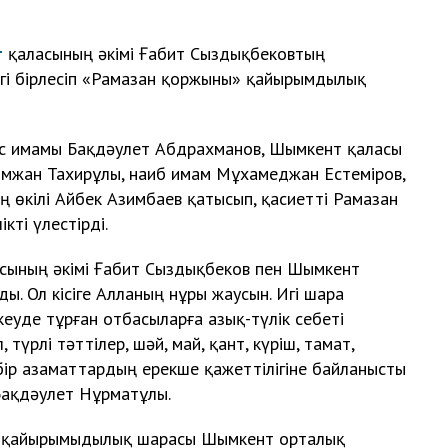
т
қаласының әкімі Ғабит Сыздықбековтың
і бірлесіп «Рамазан қоржыны» қайырымдылық
 имамы Бақдәулет Абдрахманов, Шымкент қаласы
ымжан Тахирұлы, наиб имам Мұхамеджан Естеміров,
өкілі Айбек Азимбаев қатысып, қасиетті Рамазан
ті үлестірді.
сының әкімі Ғабит Сыздықбеков пен Шымкент
ды. Ол кісіге Алланың нұры жаусын. Игі шара
кеуде тұрған отбасыларға азық-түлік себеті
, түрлі тәттілер, шәй, май, қант, күріш, тамат,
ейбір азаматтардың ерекше қажеттілігіне байланысты
 Бақдәулет Нұрматұлы.
кті қайырымыдылық шарасы Шымкент орталық