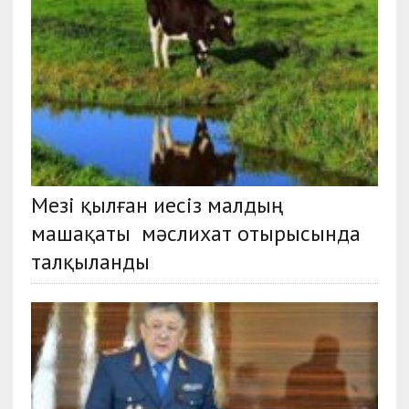
Мезі қылған иесіз малдың
машақаты мәслихат отырысында
талқыланды