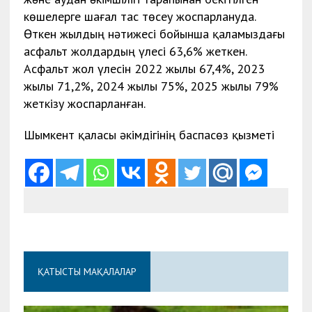
көшелерге шағал тас төсеу жоспарлануда.
Өткен жылдың нәтижесі бойынша қаламыздағы
асфальт жолдардың үлесі 63,6% жеткен.
Асфальт жол үлесін 2022 жылы 67,4%, 2023
жылы 71,2%, 2024 жылы 75%, 2025 жылы 79%
жеткізу жоспарланған.
Шымкент қаласы әкімдігінің баспасөз қызметі
ҚАТЫСТЫ МАҚАЛАЛАР