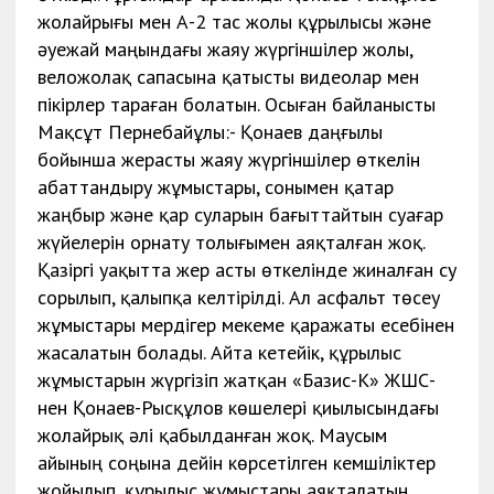
жолайрығы мен А-2 тас жолы құрылысы және
әуежай маңындағы жаяу жүргіншілер жолы,
веложолақ сапасына қатысты видеолар мен
пікірлер тараған болатын. Осыған байланысты
Мақсұт Пернебайұлы:- Қонаев даңғылы
бойынша жерасты жаяу жүргіншілер өткелін
абаттандыру жұмыстары, сонымен қатар
жаңбыр және қар суларын бағыттайтын суағар
жүйелерін орнату толығымен аяқталған жоқ.
Қазіргі уақытта жер асты өткелінде жиналған су
сорылып, қалыпқа келтірілді. Ал асфальт төсеу
жұмыстары мердігер мекеме қаражаты есебінен
жасалатын болады. Айта кетейік, құрылыс
жұмыстарын жүргізіп жатқан «Базис-К» ЖШС-
нен Қонаев-Рысқұлов көшелері қиылысындағы
жолайрық әлі қабылданған жоқ. Маусым
айының соңына дейін көрсетілген кемшіліктер
жойылып, құрылыс жұмыстары аяқталатын