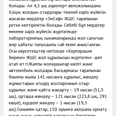
болады.- Ал 4,5 шқ аэропорт веложолындағы
0,6шқ жолдың отырулары тікелей кәріз жүйесін
жасаған мердігер «ЭнСаф» ЖШС тарапынан
ретке келтірілетін болады. Себебі бұл мердігер
мекеме кәріз жүйесін жүргізгенде
лабораториялық сынамаларында жол салатын
жер қабаты тығыздығы сай екені анықталған.
Осы көрсеткіштер негізінде «Корпарация
Береке» ЖШС жол құрылысын жүргізген» -деп
атап өтті.Жалпы жолаушылар көлігі және
автомобиль жолдары басқармасы тарапынан
биылғы жылы 141 нысанға құрылыс, жөндеу
жұмыстарын атқару жоспарланып отыр:
құрылыс және қайта жаңарту – 19 нысан (51,5
шқ), орташа жөндеу – 121 нысан (223,8 шқ, 291
көше), күрделі жөндеу – 1 нысан (19,3
шқ).Сонымен қатар, 150 орынға аялдама орнату
және аудан әкімшілігі тарапынан бекітілген