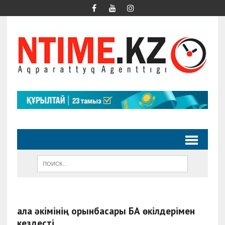
Қала әкімінің орынбасары БАҚ өкілдерімен
кездесті