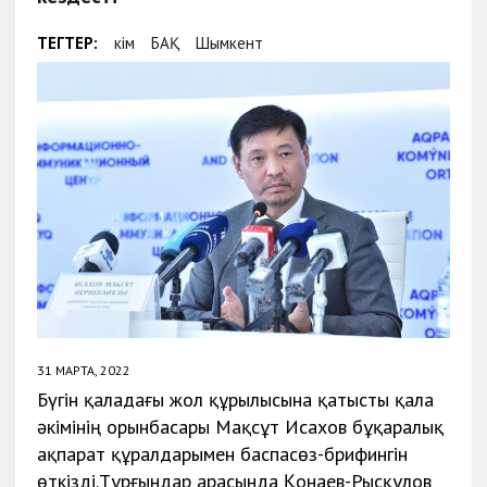
ТЕГТЕР:
Әкім
БАҚ
Шымкент
31 МАРТА, 2022
Бүгін қаладағы жол құрылысына қатысты қала
әкімінің орынбасары Мақсұт Исахов бұқаралық
ақпарат құралдарымен баспасөз-брифингін
өткізді.Тұрғындар арасында Қонаев-Рысқұлов