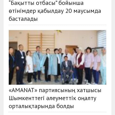
“Бақытты отбасы” бойынша
өтінімдер қабылдау 20 маусымда
басталады
«AMANAT» партиясының хатшысы
Шымкенттегі әлеуметтік оңалту
орталықтарында болды