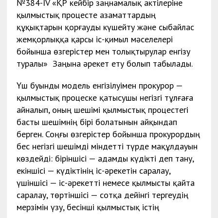
№384-IV «ҚР кейбір заңнамалық актілеріне
қылмыстық процесте азаматтардың
құқықтарын қорғауды күшейту және сыбайлас
жемқорлыққа қарсы іс-қимыл мәселелері
бойынша өзгерістер мен толықтырулар енгізу
туралы» Заңына әрекет ету болып табылады.
Үш буынды модель енгізілуімен прокурор —
қылмыстық процеске қатысушы негізгі тұлғаға
айналып, оның шешімі қылмыстық процестегі
басты шешімнің бірі болатынын айқындап
берген. Соңғы өзгерістер бойынша прокурордың
бес негізгі шешімді міндетті түрде мақұлдауын
көздейді: біріншісі — адамды күдікті деп тану,
екіншісі — күдіктінің іс-әрекетін саралау,
үшіншісі — іс-әрекетті немесе қылмысты қайта
саралау, төртіншісі — сотқа дейінгі тергеудің
мерзімін үзу, бесінші қылмыстық істің