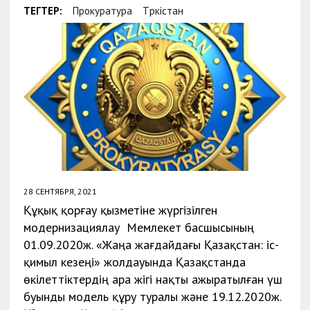
ТЕГТЕР:
Прокуратура
Түркістан
28 СЕНТЯБРЯ, 2021
Құқық қорғау қызметіне жүргізілген
модернизациялау Мемлекет басшысының
01.09.2020ж. «Жаңа жағдайдағы Қазақстан: іс-
қимыл кезеңі» жолдауында Қазақстанда
өкілеттіктердің ара жігі нақты ажыратылған үш
буынды модель құру туралы және 19.12.2020ж.