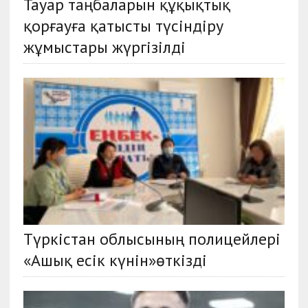
Тауар таңбаларын құқықтық
қорғауға қатысты түсіндіру
жұмыстары жүргізілді
Түркістан облысының полицейлері
«Ашық есік күнін»өткізді