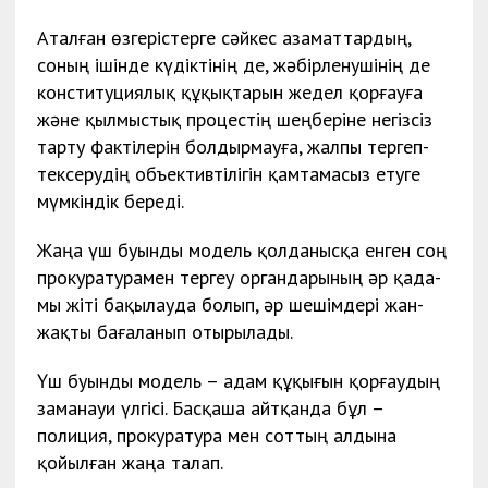
Аталған өзгерістерге сәйкес азаматтардың,
соның ішінде күдіктінің де, жәбірленушінің де
конституциялық құқықтарын жедел қорғауға
және қылмыстық процестің шеңберіне негізсіз
тарту фактілерін болдырмауға, жалпы тергеп-
тексерудің объективтілігін қамтамасыз етуге
мүмкіндік береді.
Жаңа үш буынды модель қолданысқа енген соң
прокуратурамен тергеу органдарының әр қа­да­
мы жіті бақылауда болып, әр шешімдері жан-
жақты бағаланып отырылады.
Үш буынды модель – адам құқығын қорғаудың
заманауи үлгісі. Басқаша айтқанда бұл –
полиция, прокуратура мен соттың алдына
қойылған жаңа талап.