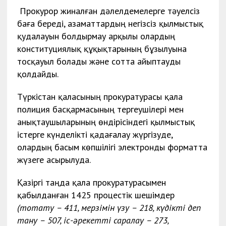
Прокурор жиналған дәлелдемелерге тәуелсіз
баға береді, азаматтардың негізсіз қылмыстық
қудалауын болдырмау арқылы олардың
конституциялық құқықтарының бұзылуына
тосқауыл болады және сотта айыптауды
қолдайды.
Түркістан қаласының прокуратурасы қала
полиция басқармасының тергеушілері мен
анықтаушыларының өндірісіндегі қылмыстық
істерге күнделікті қадағалау жүргізуде,
олардың басым көпшілігі электронды форматта
жүзеге асырылуда.
Қазіргі таңда қала прокуратурасымен
қабылданған 1425 процестік шешімдер
(тоқтату – 411, мерзімін үзу – 218, күдікті деп
тану – 507, іс-әрекетті саралау – 273,