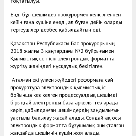
тоқтатылуы.
Енді бұл шешімдер прокурормен келісілгеннен
кейін ғана күшіне енеді, ал бұған дейін оларды
тергеушілер дербес қабылдайтын еді.
Қазақстан Республикасы Бас прокурорының
2018 жылғы 3 қаңтардағы №2 бұйрығымен
Қылмыстық сот ісін электрондық форматта
жүргізу жөніндегі нұсқаулық бекітілген.
Аталған екі үлкен жүйедегі реформаға сай
прокуратура электрондық қылмыстық іс
бойынша кез келген процессуалдық шешімді
бірыңғай электронды база арқылы тез арада
көріп, қабыл­данған шешімдердің заңдылығын
уақ
тылы бақылау жасай алады. Сондай-ақ осы
электрондық форматта бұзу­шы­лық анықталған
жағдайда шешімнің күшін жоя алады.