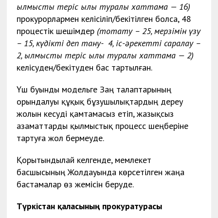
қылмыстық теріс қылық туралы хаттама — 16)
прокурорлармен келісіліп/бекітілген болса, 48
процестік шешімдер
(тоқтату – 25, мерзімін үзу
– 15, күдікті деп тану- 4, іс-әрекетті саралау –
2, қылмыстық теріс қылық туралы хаттама — 2)
келісуден/бекітуден бас тартылған.
Үш буынды модельге Заң талаптарының
орындалуы құқық бұзушылықтардың дереу
жолын кесуді қамтамасыз етіп, жазықсыз
азаматтарды қылмыстық процесс шеңберіне
тартуға жол бермеуде.
Қорытындылай келгенде, мемлекет
басшысының Жолдауында көрсетілген жаңа
бастамалар өз жемісін беруде.
Түркістан қаласының прокуратурасы