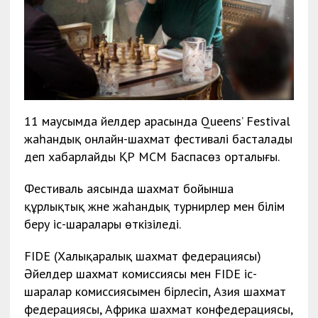
11 маусымда әйелдер арасында Queens’ Festival
жаһандық онлайн-шахмат фестивалі басталады
деп хабарлайды ҚР МСМ Баспасөз орталығы.
Фестиваль аясында шахмат бойынша
құрлықтық және жаһандық турнирлер мен білім
беру іс-шаралары өткізіледі.
FIDE (Халықаралық шахмат федерациясы)
Әйелдер шахмат комиссиясы мен FIDE іс-
шаралар комиссиясымен бірлесіп, Азия шахмат
федерациясы, Африка шахмат конфедерациясы,