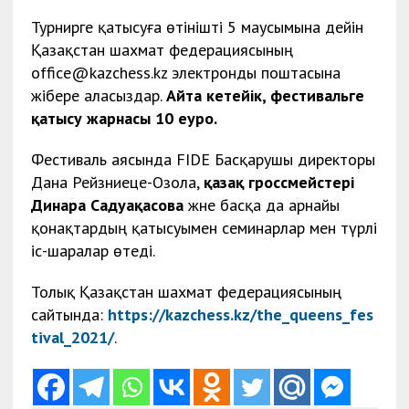
Турнирге қатысуға өтінішті 5 маусымына дейін
Қазақстан шахмат федерациясының
office@kazchess.kz электронды поштасына
жібере аласыздар.
Айта кетейік, фестивальге
қатысу жарнасы 10 еуро.
Фестиваль аясында FIDE Басқарушы директоры
Дана Рейзниеце-Озола,
қазақ гроссмейстері
Динара Садуақасова
және басқа да арнайы
қонақтардың қатысуымен семинарлар мен түрлі
іс-шаралар өтеді.
Толық Қазақстан шахмат федерациясының
сайтында:
https://kazchess.kz/the_queens_fes
tival_2021/
.