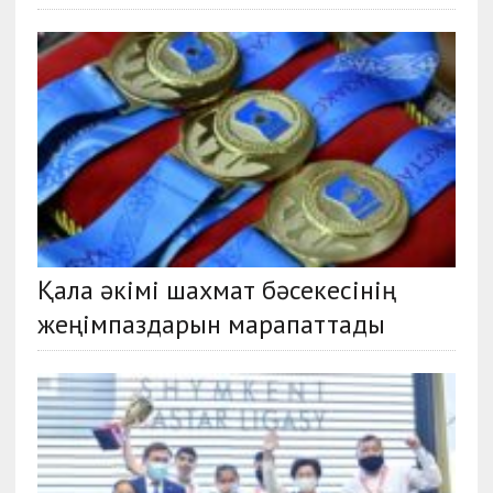
Қала әкімі шахмат бәсекесінің
жеңімпаздарын марапаттады