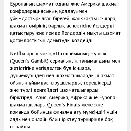
Еуропаның шахмат одағы және Америка шахмат
конфедерациясының қолдауымен
ұйымдастырылған бірегей, жан-жақты іс-шара,
шахмат өмірінің барлық аспектісіне әйелдерді
қатыстыру және әлемде әйелдердің мықты шахмат
қоғамдастығын дамытуды көздейді.
Netflix арнасының «Патшайымның жүрісі»
(Queen`s Gambit) сериалының танымалдығы мен
жетістігіне негізделген бұл іс-шара,
дүниежүзіндегі әйел шахматшыларды, шахмат
ойынын ұйымдастырушыларды, төрешілерді
және түрлі деңгейдегі шахматшыларды
біріктіреді. Азия, Америка, Африка және Еуропа
шахматшылары Queen`s Finals жеке және
команда бойынша финалға өту мүмкіндігі үшін
алдымен онлайн блиц іріктеу турнирінде бақ
сынайды.