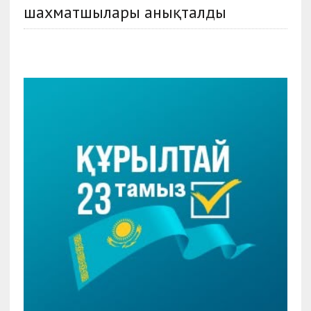
шахматшылары анықталды