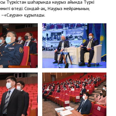
насы Түркістан шаһарында наурыз айында Түркі
миті өтеді. Сондай-ақ, Наурыз мейрамының
 –«Сауран» құрылады.