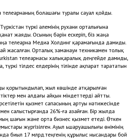
н телеарнаның болашағы туралы сауал қойды.
үркістан түркі әлемінің рухани орталығына
анат жаяды. Осының бәрін ескеріп, біз жаңа
Жаңа телеарна Медиа Холдинг қарамағында дамиды.
ай жасалған. Орталық заманауи техникамен толық
Turkistan телеарнасы халықаралық деңгейде дамиды,
 түркі тілдес елдерінің тілінде ақпарат тарататын
ды қорытындылап, жыл көшінде атқарылған
тіктер мен алдағы айқын міндеттерді айтты.
рсетілетін қызмет сапасының артуы нәтижесінде
мен салыстырғанда 26%-ға азайған. Бір жылда
 мың шағын және орта бизнес қызмет етеді. Өткен
мыстары жүргізілген. Ауыл ьшаруашылығы өнімінің
сында биыл 17 млрд.теңгенің құрылыс нысандары бой