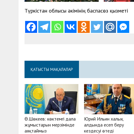
Түркістан облысы әкімінің баспасөз қызметі
ҚАТЫСТЫ МАҚАЛАЛАР
Ө.Шөкеев: көктемгі дала
Юрий Ильин халық
жұмыстарын мерзімінде
алдында есеп беру
аяқтаймыз
кездесуі өтеді