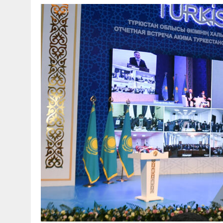
30 МАЯ, 2026
|
ТҮСІНДІРУ ЖҰМЫСТАРЫ ЖҮРГІЗІЛДІ