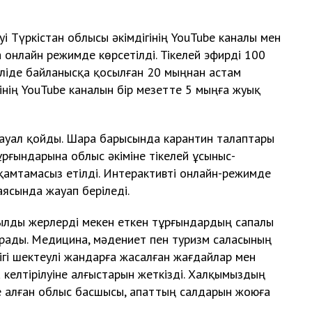
уі Түркістан облысы әкімдігінің YouTube каналы мен
онлайн режимде көрсетілді. Тікелей эфирді 100
ліде байланысқа қосылған 20 мыңнан астам
інің YouTube каналын бір мезетте 5 мыңға жуық
 сауал қойды. Шара барысында карантин талаптары
рғындарына облыс әкіміне тікелей ұсыныс-
і қамтамасыз етілді. Интерактивті онлайн-режимде
ясында жауап беріледі.
ылды жерлерді мекен еткен тұрғындардың сапалы
ұрады. Медицина, мәдениет пен туризм саласының
гі шектеулі жандарға жасалған жағдайлар мен
келтірілуіне алғыстарын жеткізді. Халқымыздың
ке алған облыс басшысы, апаттың салдарын жоюға