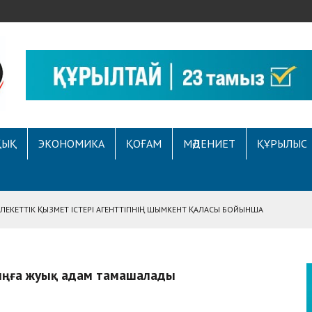
ҚЫҚ
ЭКОНОМИКА
ҚОҒАМ
МӘДЕНИЕТ
ҚҰРЫЛЫС
ЕКЕТТІК ҚЫЗМЕТ ІСТЕРІ АГЕНТТІГІНІҢ ШЫМКЕНТ ҚАЛАСЫ БОЙЫНША
АСЫНА ЖҮГІНГЕН АЗАМАТТЫҢ ҚҰҚЫҒЫ ҚАЛПЫНА КЕЛТІРІЛДІ
 АУҚЫМДЫ МЕРЕКЕЛІК ІС-ШАРА ӨТТІ
мыңға жуық адам тамашалады
Е ҚҰҚЫҚТЫҚ САУАТТЫЛЫҚ МӘСЕЛЕЛЕРІ ТАЛҚЫЛАНДЫ
А СҰХБАТ БЕРІЛДІ