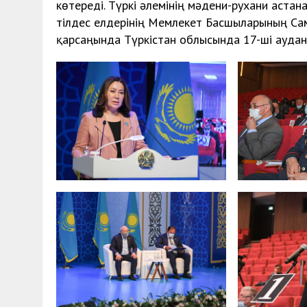
көтереді. Түркі әлемінің мәдени-рухани аста
тілдес елдерінің Мемлекет Басшыларының Сам
қарсаңында Түркістан облысында 17-ші аудан