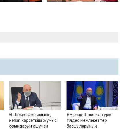
Ө.Шөкеев: «Әр әкімнің
Өмірзақ Шөкеев: түркі
негізгі көрсеткіші жұмыс
тілдес мемлекеттер
орындарын ашумен
басшыларының