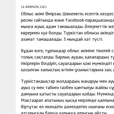
16 ФЕВРАЛЯ, 2021
Облыс әкімі Өмірзақ Шөкеевтің есептік кездес
ресми сайтында және Facebook-парақшасында 
мыңға жуық адам тамашалады. Әлеуметтік же
көрермен куә болды. Түркістан облысы әкімдіг
азамат тамашалады. 3 мыңдай хат түсті.
Бұдан өзге, тұрғындар облыс әкіміне тікелей
толық сақталды. Барлық аудан, қалалардың тұ
пікірлерін білдіріп, сауалдарын қою мүмкіндіг
қосылған халықтың өтінім-ұсыныстарына заң а
Түркістандықтар жолдардың жаңаруы мен ау
ауыз су мен табиғи газбен қамтылуы жайлы с
дамуына қатысты сауалдарын қойды. Мүмкінді
Мақтаарал апатының қысқа мерзімде қалпына 
біртұтас ел екендігін дәлелдеген оқиғаны ес
атсалысқан барша халыққа алғысын айтты.