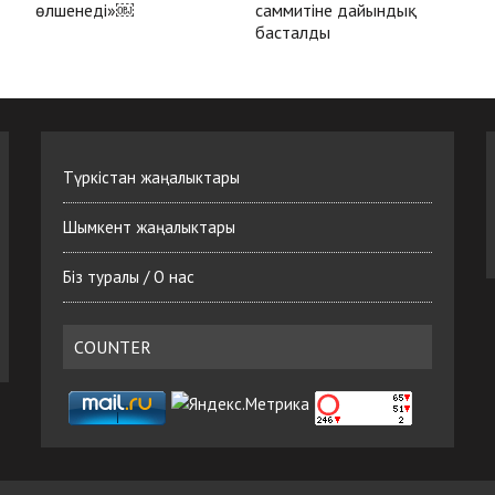
өлшенеді»￼
саммитіне дайындық
басталды
Түркістан жаңалыктары
Шымкент жаңалыктары
Біз туралы / О нас
COUNTER