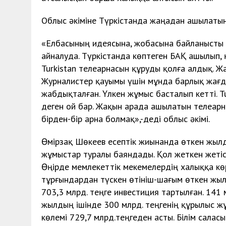
Облыс әкіміне Түркістанда жаңадан ашылаты
«Елбасының идеясына, жобасына байланысты Т
айналуда. Түркістанда көптеген БАҚ ашылып, қ
Turkistan телеарнасын құруды қолға алдық. 
Журналистер қауымы үшін мұнда барлық жағд
жабдықталған. Үлкен жұмыс басталып кетті. 
деген ой бар. Жақын арада ашылатын телеарна,
бірден-бір арна болмақ»,-деді облыс әкімі.
Өмірзақ Шөкеев есептік жиынанда өткен жыл
жұмыстар туралы баяндады. Қол жеткен жетіс
Өңірде мемлекеттік мекемелердің халыққа кө
тұрғындардан түскен өтініш-шағым өткен жыл
703,3 млрд. теңге инвестиция тартылған. 141
жылдың ішінде 300 млрд. теңгенің құрылыс жұ
көлемі 729,7 млрд.теңгеден асты. Білім сала