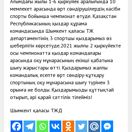
Ағымдағы жылы 1-6 қыркүйек аралығында 10
мемлекет арасында өрт сөндірушілердің кәсіби
спорты бойынша чемпионат өтуде. Қазақстан
Республикасының қыздар құрама
командасында Шымкент қаласы ТЖ
департаментінің 3 спортшы қыздарымыз өз
шеберлігін көрсетуде.2021 жылғы 2 қыркүйекте
осы чемпионатта қыздар командалары
арасында оқу мұнарасының екінші қабатына
шығу жарыстары өтті. Қыздарымыз жалпы
командалық есепте өрт сөндіру-құтқару
спортының оқу мұнарасына шығу түрінен 3
орынға ие болды. Қыздарымызды құттықтай
отырып, әрі қарай сәттілік тілейміз!
Шымкент қаласы ТЖД