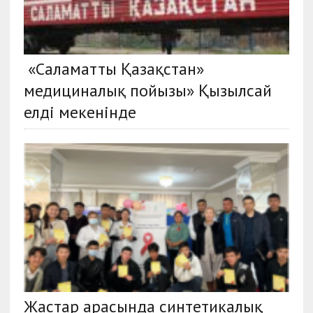
«Саламатты Қазақстан»
медициналық пойызы» Қызылсай
елді мекенінде
Жастар арасында синтетикалық