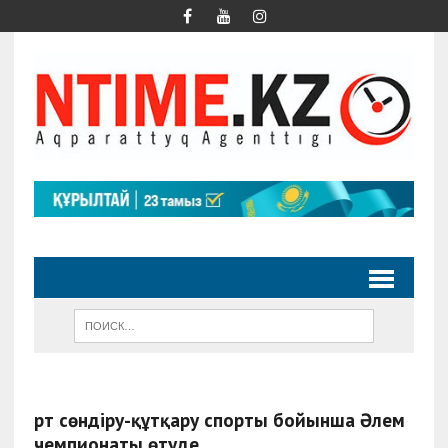
Өрт сөндіру-құтқару спорты бойынша Әлем
чемпионаты өтуде