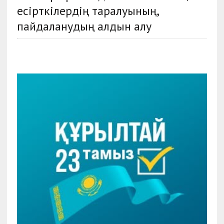
есірткілердің таралуының,
пайдаланудың алдын алу