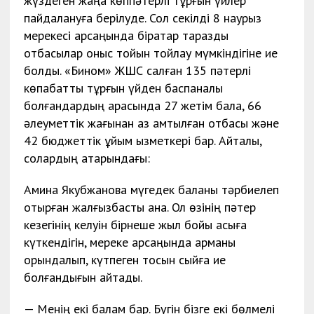
жүздеген жаңа көппәтерлі тұрғын үйлер
пайдалануға берілуде. Сол секілді 8 наурыз
мерекесі қарсаңында бірқатар тараздық
отбасылар қоныс тойын тойлау мүмкіндігіне ие
болды. «Бином» ЖШС салған 135 пәтерлі
көпқабатты тұрғын үйден баспаналы
болғандардың арасында 27 жетім бала, 66
әлеуметтік жағынан аз қамтылған отбасы және
42 бюджеттік ұйым қызметкері бар. Айталық,
солардың қатарындағы:
Амина Якубжанова мүгедек баланы тәрбиелеп
отырған жалғызбасты ана. Ол өзінің пәтер
кезегінің келуін бірнеше жыл бойы асыға
күткендігін, мереке қарсаңында арманы
орындалып, күтпеген тосын сыйға ие
болғандығын айтады.
— Менің екі балам бар. Бүгін бізге екі бөлмелі