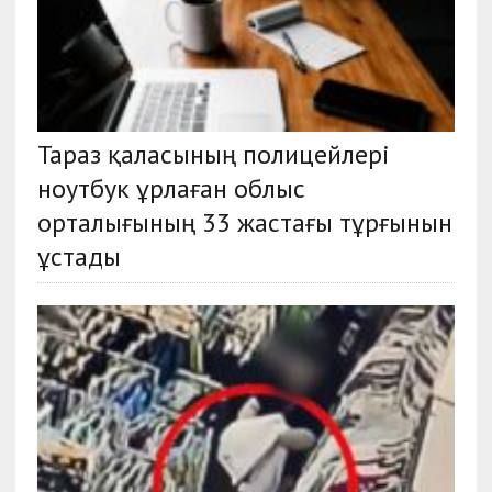
Тараз қаласының полицейлері
ноутбук ұрлаған облыс
орталығының 33 жастағы тұрғынын
ұстады