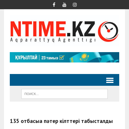
135 отбасыға пәтер кілттері табысталды