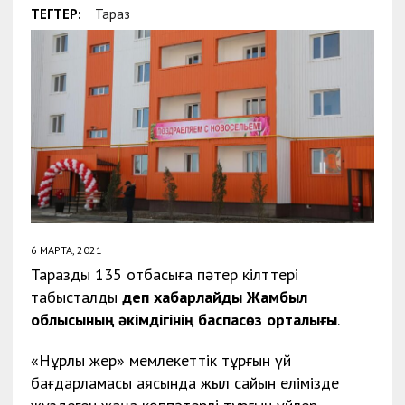
ТЕГТЕР:
Тараз
6 МАРТА, 2021
Тараздық 135 отбасыға пәтер кілттері
табысталды
деп хабарлайды Жамбыл
облысының әкімдігінің баспасөз орталығы
.
«Нұрлы жер» мемлекеттік тұрғын үй
бағдарламасы аясында жыл сайын елімізде