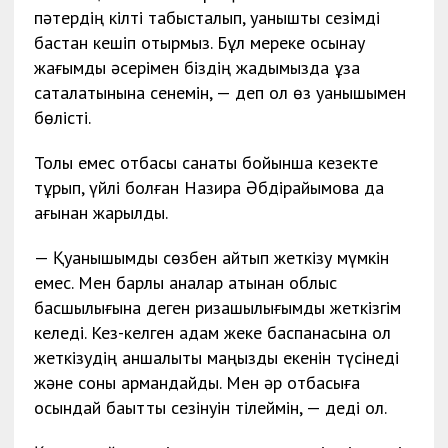
пәтердің кілті табысталып, қуанышты сезімді
бастан кешіп отырмыз. Бұл мереке осынау
жағымды әсерімен біздің жадымызда ұзақ
сақталатынына сенемін, — деп ол өз қуанышымен
бөлісті.
Толық емес отбасы санаты бойынша кезекте
тұрып, үйлі болған Назира Әбдірайымова да
ағынан жарылды.
— Қуанышымды сөзбен айтып жеткізу мүмкін
емес. Мен барлық аналар атынан облыс
басшылығына деген ризашылығымды жеткізгім
келеді. Кез-келген адам жеке баспанасына қол
жеткізудің қаншалықты маңызды екенін түсінеді
және соны армандайды. Мен әр отбасыға
осындай бақытты сезінуін тілеймін, — деді ол.