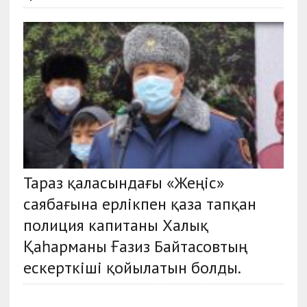
Тараз қаласындағы «Жеңіс»
саябағына ерлікпен қаза тапқан
полиция капитаны Халық
Қаһарманы Ғазиз Байтасовтың
ескерткіші қойылатын болды.