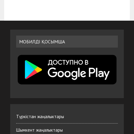
МОБИЛДІ ҚОСЫМША
Түркістан жаңалыктары
Шымкент жаңалыктары