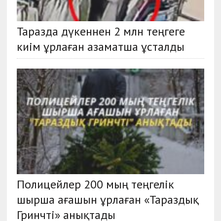
Таразда дүкеннен 2 млн теңгеге
киім ұрлаған азаматша ұсталды
Полицейлер 200 мың теңгелiк
шырша ағашын ұрлаған «Тараздық
Гринчтi» анықтады