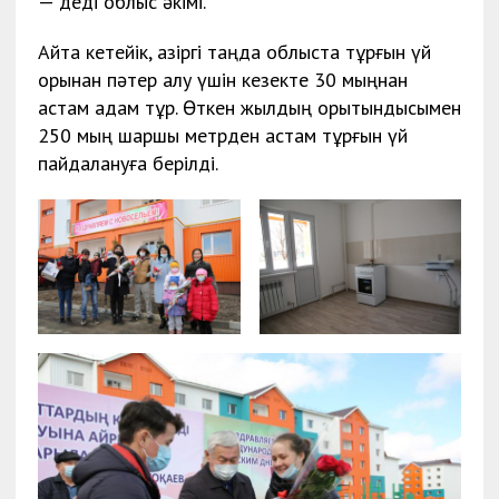
— деді облыс әкімі.
Айта кетейік, қазіргі таңда облыста тұрғын үй
қорынан пәтер алу үшін кезекте 30 мыңнан
астам адам тұр. Өткен жылдың қорытындысымен
250 мың шаршы метрден астам тұрғын үй
пайдалануға берілді.