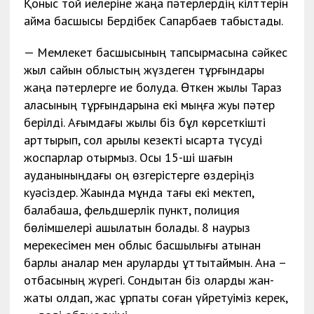
Қоныс той иелеріне жаңа пәтерлердің кілттерін
аймақ басшысы Бердібек Сапарбаев табыстады.
— Мемлекет басшысының тапсырмасына сәйкес
жыл сайын облыстың жүздеген тұрғындары
жаңа пәтерлерге ие болуда. Өткен жылы Тараз
қаласының тұрғындарына екі мыңға жуық пәтер
берілді. Ағымдағы жылы біз бұл көрсеткішті
арттырып, сол арқылы кезекті қысқарта түсуді
жоспарлар отырмыз. Осы 15-ші шағын
ауданыныңдағы оң өзгерістерге өздеріңіз
куәсіздер. Жақында мұнда тағы екі мектеп,
балабақша, фельдшерлік пункт, полиция
бөлімшелері ашылатын болады. 8 наурыз
мерекесімен мен облыс басшылығы атынан
барлық аналар мен аруларды құттықтаймын. Ана –
отбасының жүрегі. Сондықтан біз оларды жан-
жақты қолдап, жас ұрпақты соған үйретуіміз керек,