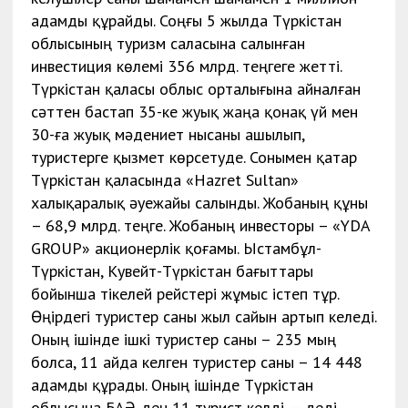
адамды құрайды. Соңғы 5 жылда Түркістан
облысының туризм саласына салынған
инвестиция көлемі 356 млрд. теңгеге жетті.
Түркістан қаласы облыс орталығына айналған
сәттен бастап 35-ке жуық жаңа қонақ үй мен
30-ға жуық мәдениет нысаны ашылып,
туристерге қызмет көрсетуде. Сонымен қатар
Түркістан қаласында «Hazret Sultan»
халықаралық әуежайы салынды. Жобаның құны
– 68,9 млрд. теңге. Жобаның инвесторы – «YDA
GROUP» акционерлік қоғамы. Ыстамбұл-
Түркістан, Кувейт-Түркістан бағыттары
бойынша тікелей рейстері жұмыс істеп тұр.
Өңірдегі туристер саны жыл сайын артып келеді.
Оның ішінде ішкі туристер саны – 235 мың
болса, 11 айда келген туристер саны – 14 448
адамды құрады. Оның ішінде Түркістан
облысына БАӘ-ден 11 турист келді, – деді