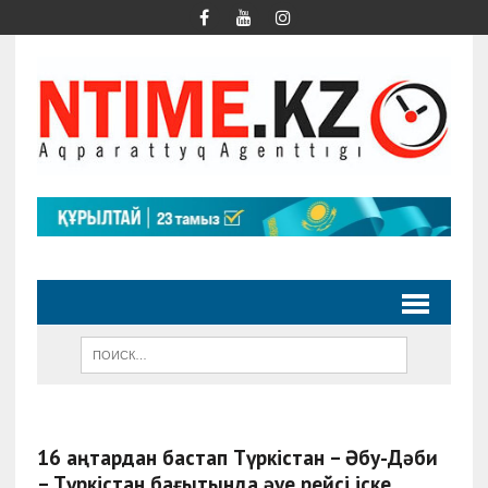
16 қаңтардан бастап Түркістан – Әбу-Дәби
– Түркістан бағытында әуе рейсі іске