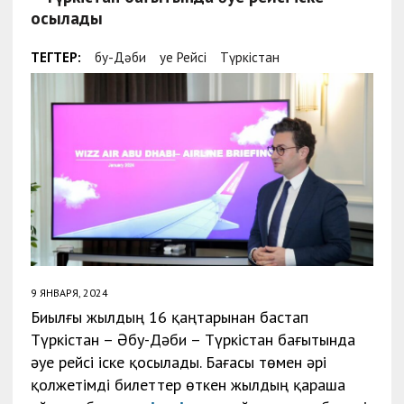
қосылады
ТЕГТЕР:
Әбу-Дәби
Әуе Рейсі
Түркістан
9 ЯНВАРЯ, 2024
Биылғы жылдың 16 қаңтарынан бастап
Түркістан – Әбу-Дәби – Түркістан бағытында
әуе рейсі іске қосылады. Бағасы төмен әрі
қолжетімді билеттер өткен жылдың қараша