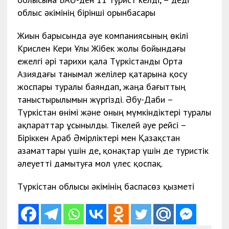
облыс әкімінің бірінші орынбасары
Жиын барысында әуе компаниясының өкілі
Крислен Кери Ұлы Жібек жолы бойындағы
ежелгі әрі тарихи қала Түркістанды Орта
Азиядағы танымал желілер қатарына қосу
жоспары туралы баяндап, жаңа бағыттың
таныстырылымын жүргізді. Әбу-Даби –
Түркістан өнімі және оның мүмкіндіктері туралы
ақпараттар ұсынылды. Тікелей әуе рейсі –
Біріккен Араб Әмірліктері мен Қазақстан
азаматтары үшін де, қонақтар үшін де туристік
әлеуетті дамытуға мол үлес қоспақ.
Түркістан облысы әкімінің баспасөз қызметі