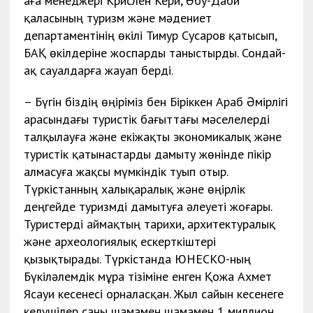
аға менеджері Крислен Кери, Әбу-Даби
қаласының туризм және мәдениет
департаментінің өкілі Тимур Сусаров қатысып,
БАҚ өкілдеріне жоспарды таныстырды. Сондай-
ақ сауалдарға жауап берді.
– Бүгін біздің өңіріміз бен Біріккен Араб Әмірлігі
арасындағы туристік бағыттағы мәселелерді
талқылауға және екіжақты экономикалық және
туристік қатынастарды дамыту жөнінде пікір
алмасуға жақсы мүмкіндік туып отыр.
Түркістанның халықаралық және өңірлік
деңгейде туризмді дамытуға әлеуеті жоғары.
Туристерді аймақтың тарихи, архитектуралық
және археологиялық ескерткіштері
қызықтырады. Түркістанда ЮНЕСКО-ның
Бүкіләлемдік мұра тізіміне енген Қожа Ахмет
Ясауи кесенесі орналасқан. Жыл сайын кесенеге
келушілер саны шамамен шамамен 1 миллион