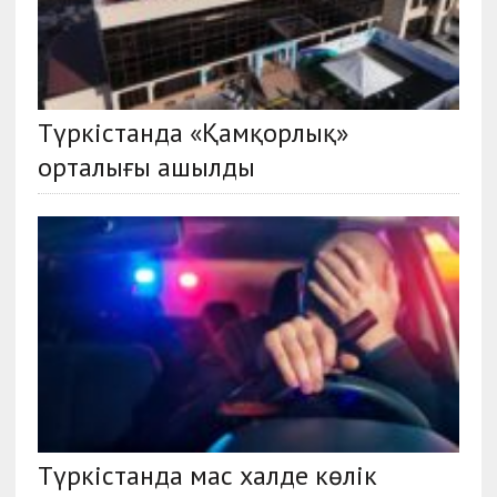
Түркістанда «Қамқорлық»
орталығы ашылды
Түркістанда мас халде көлік