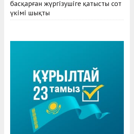
басқарған жүргізушіге қатысты сот
үкімі шықты