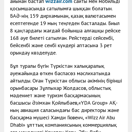
айынан бастап
wizzair.com
сайты мен мобильді
қосымшасында сатылымға шыққан болатын.
БАӘ-нің 159 дирхамынан, қазақ валютасымен
есептегенде 19 мың теңгеден басталады. Биыл
8 қаңтардағы жағдай бойынша алғашқы рейске
168 әуе билеті сатылған.
Рейстерді сейсенбі,
бейсенбі және сенбі күндері аптасына 3 рет
орындау көзделуде.
Бұл туралы бүгін Түркістан халықаралық
әуежайында өткен баспасөз мәслихатында
айтылды. Оған Түркістан облысы әкімінің бірінші
орынбасары Зұлпыхар Жолдасов, облыстық
мәдениет және туризм басқармасының
басшысы Әзімхан Қойлыбаев,«YDA Group» АҚ-
ның авиация саласындағы бас директоры және
басқарма мүшесі Хамди Гювенч, «Wizz Air Abu
Dhabi» ұлттық компаниясының коммерциялық